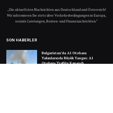
„Die aktuellsten Nachrichten aus Deutschland und Österreich!
Wir informieren Sie stets über Verkehrsbedingungen in Europa,
soziale Leistungen, Renten- und Finanznachrichten.“
SON HABERLER
Bulgaristan’da A1 Otobanı
Yakınlarında Büyük Yangın: A1
Otobanı Trafiğe Kapandı
6 AĞUSTOS 2026
Türkiye Yolunda Facianın Eşiğinden
Dönüldü: Sırbistan’da Gurbetçi
Ailenin Aracı Alev Aldı
30 TEMMUZ 2026