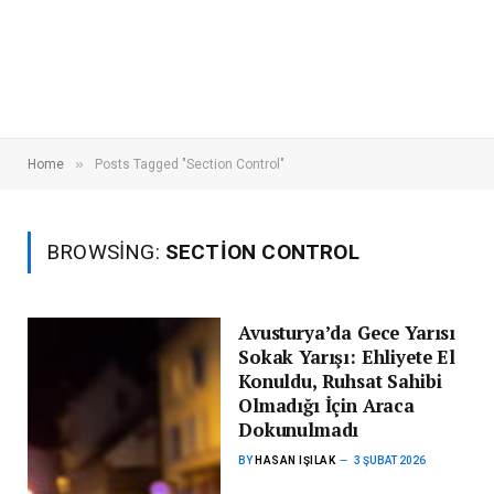
»
Home
Posts Tagged "Section Control"
BROWSING:
SECTION CONTROL
Avusturya’da Gece Yarısı
Sokak Yarışı: Ehliyete El
Konuldu, Ruhsat Sahibi
Olmadığı İçin Araca
Dokunulmadı
BY
HASAN IŞILAK
3 ŞUBAT 2026