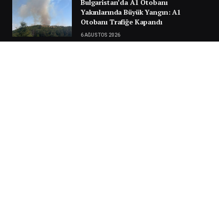
Bulgaristan’da A1 Otobanı
Yakınlarında Büyük Yangın: A1
Otobanı Trafiğe Kapandı
6 AĞUSTOS 2026
Türkiye Yolunda Facianın Eşiğinden
Dönüldü: Sırbistan’da Gurbetçi
Ailenin Aracı Alev Aldı
30 TEMMUZ 2026
Next
…
1
2
3
3.951
SILA YOLU 2025
Video
oynatıcı