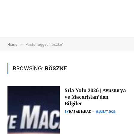
»
Home
Posts Tagged "röszke"
BROWSING:
RÖSZKE
Sıla Yolu 2026 | Avusturya
ve Macaristan’dan
Bilgiler
BY
HASAN IŞILAK
8 ŞUBAT 2026