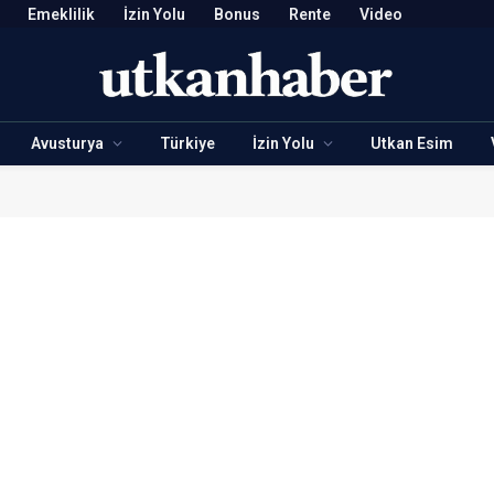
Emeklilik
İzin Yolu
Bonus
Rente
Video
Avusturya
Türkiye
İzin Yolu
Utkan Esim