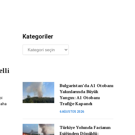
Kategoriler
Kategoriler
lli
Bulgaristan’da A1 Otobanı
Yakınlarında Büyük
Yangın: A1 Otobanı
bi
Trafiğe Kapandı
daha
6 AĞUSTOS 2026
Türkiye Yolunda Facianın
Eşiğinden Dönüldü: