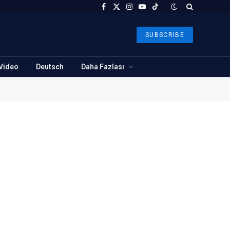
Facebook
X
Instagram
YouTube
TikTok
(Twitter)
SUBSCRIBE
Video
Deutsch
Daha Fazlası