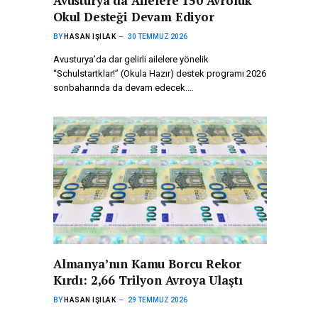
Avusturya’da Ailelere 150 Avroluk
Okul Desteği Devam Ediyor
BY
HASAN IŞILAK
30 TEMMUZ 2026
Avusturya’da dar gelirli ailelere yönelik
“Schulstartklar!” (Okula Hazır) destek programı 2026
sonbaharında da devam edecek.…
Almanya’nın Kamu Borcu Rekor
Kırdı: 2,66 Trilyon Avroya Ulaştı
BY
HASAN IŞILAK
29 TEMMUZ 2026