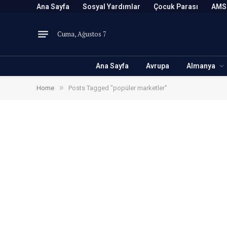
Ana Sayfa
Sosyal Yardımlar
Çocuk Parası
AMS
Cuma, Ağustos 7
Ana Sayfa
Avrupa
Almanya
»
Home
Posts Tagged "popüler marketler"