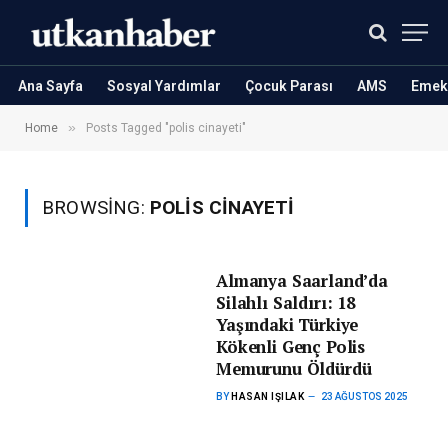
Ana Sayfa
Sosyal Yardımlar
Çocuk Parası
AMS
Emekl
»
Home
Posts Tagged "polis cinayeti"
BROWSING:
POLIS CINAYETI
Almanya Saarland’da
Silahlı Saldırı: 18
Yaşındaki Türkiye
Kökenli Genç Polis
Memurunu Öldürdü
BY
HASAN IŞILAK
23 AĞUSTOS 2025