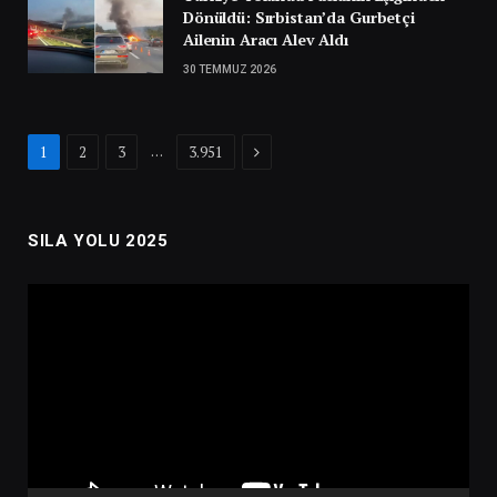
Dönüldü: Sırbistan’da Gurbetçi
Ailenin Aracı Alev Aldı
30 TEMMUZ 2026
Next
…
1
2
3
3.951
SILA YOLU 2025
Video
oynatıcı