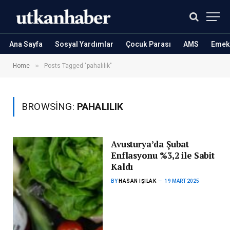
Ana Sayfa
Sosyal Yardımlar
Çocuk Parası
AMS
Emekl
»
Home
Posts Tagged "pahalılık"
BROWSING:
PAHALILIK
Avusturya’da Şubat
Enflasyonu %3,2 ile Sabit
Kaldı
BY
HASAN IŞILAK
19 MART 2025