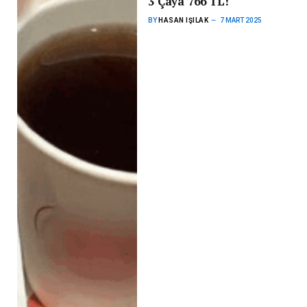
3 Çaya 766 TL!
BY
HASAN IŞILAK
7 MART 2025