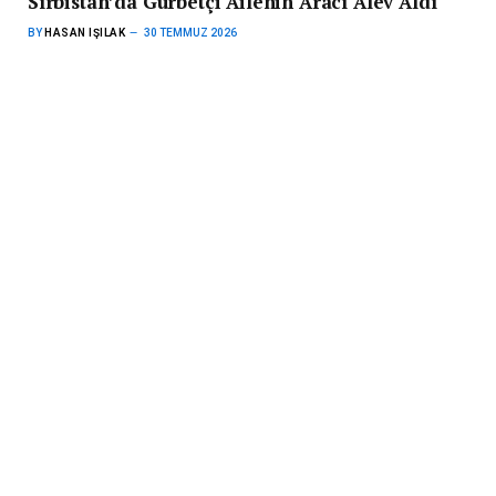
Sırbistan’da Gurbetçi Ailenin Aracı Alev Aldı
BY
HASAN IŞILAK
30 TEMMUZ 2026
Avrupa’dan yaz tatilini geçirmek üzere Türkiye’ye gitmekte olan
gurbetçi bir ailenin aracı, 23 Temmuz 2026…
Avusturya’da Ailelere 150 Avroluk Okul Desteği
Devam Ediyor
BY
HASAN IŞILAK
30 TEMMUZ 2026