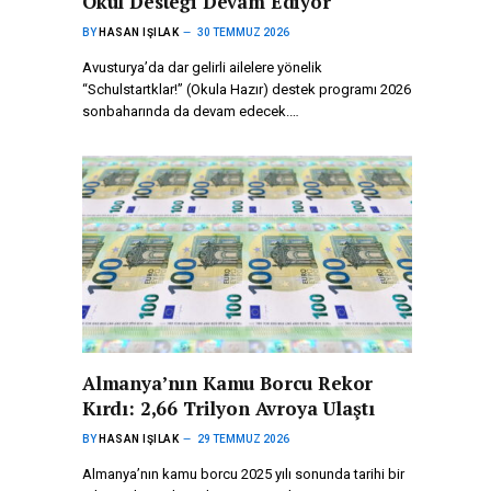
Okul Desteği Devam Ediyor
BY
HASAN IŞILAK
30 TEMMUZ 2026
Avusturya’da dar gelirli ailelere yönelik
“Schulstartklar!” (Okula Hazır) destek programı 2026
sonbaharında da devam edecek.…
Almanya’nın Kamu Borcu Rekor
Kırdı: 2,66 Trilyon Avroya Ulaştı
BY
HASAN IŞILAK
29 TEMMUZ 2026
Almanya’nın kamu borcu 2025 yılı sonunda tarihi bir