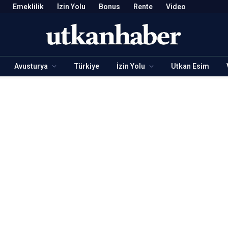
Emeklilik
İzin Yolu
Bonus
Rente
Video
Avusturya
Türkiye
İzin Yolu
Utkan Esim