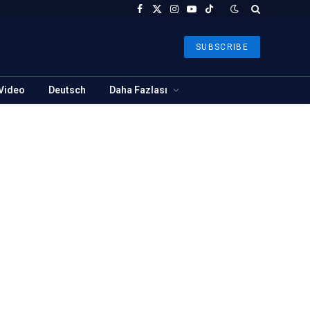
Facebook
X
Instagram
YouTube
TikTok
(Twitter)
SUBSCRIBE
Video
Deutsch
Daha Fazlası