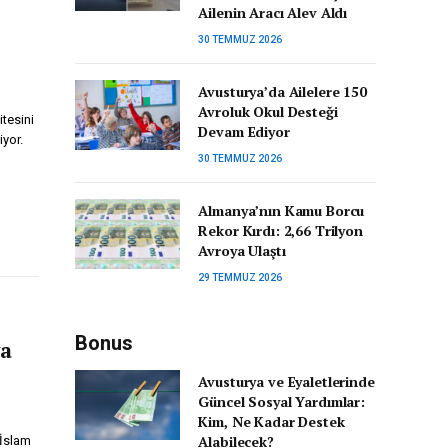
Ailenin Aracı Alev Aldı
30 TEMMUZ 2026
Avusturya’da Ailelere 150
Avroluk Okul Desteği
itesini
Devam Ediyor
iyor.
30 TEMMUZ 2026
Almanya’nın Kamu Borcu
Rekor Kırdı: 2,66 Trilyon
Avroya Ulaştı
29 TEMMUZ 2026
Bonus
va
Avusturya ve Eyaletlerinde
Güncel Sosyal Yardımlar:
Kim, Ne Kadar Destek
Alabilecek?
 İslam