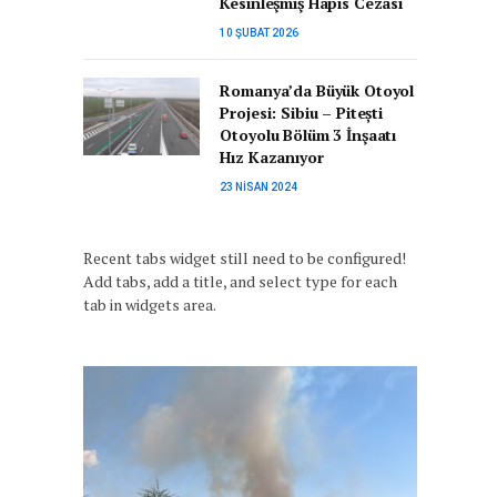
Kesinleşmiş Hapis Cezası
10 ŞUBAT 2026
Romanya’da Büyük Otoyol
Projesi: Sibiu – Pitești
Otoyolu Bölüm 3 İnşaatı
Hız Kazanıyor
23 NISAN 2024
Recent tabs widget still need to be configured!
Add tabs, add a title, and select type for each
tab in widgets area.