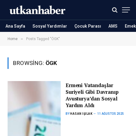
Ana Sayfa
Sosyal Yardımlar
Çocuk Parası
AMS
Emekl
»
Home
Posts Tagged "ÖGK"
BROWSING:
ÖGK
Ermeni Vatandaşlar
Suriyeli Gibi Davranıp
Avusturya’dan Sosyal
Yardım Aldı
BY
HASAN IŞILAK
11 AĞUSTOS 2025