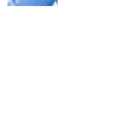
Kategoriler
Kategoriler
Türkiye Yolunda Facianın Eşiğinden
Dönüldü: Sırbistan’da Gurbetçi
Ailenin Aracı Alev Aldı
30 TEMMUZ 2026