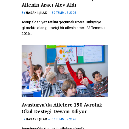
Ailenin Aracı Alev Aldı
BY
HASAN IŞILAK
30 TEMMUZ 2026
Avrupa’dan yaz tatilini geçirmek üzere Türkiye’ye
gitmekte olan gurbetçi bir ailenin aracı, 23 Temmuz
2026…
Avusturya’da Ailelere 150 Avroluk
Okul Desteği Devam Ediyor
BY
HASAN IŞILAK
30 TEMMUZ 2026
Avusturya’da dar gelirli ailelere yönelik