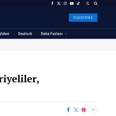
Facebook
X
Instagram
YouTube
TikTok
(Twitter)
SUBSCRIBE
Video
Deutsch
Daha Fazlası
iyeliler,