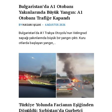
Bulgaristan’da A1 Otobanı
Yakınlarında Büyük Yangın: A1
Otobanı Trafiğe Kapandı
BY
HASAN IŞILAK
6 AĞUSTOS 2026
Bulgaristan’da A1 Trakya Otoyolu’nun Velingrad
sapağı yakınlarında büyük bir yangın çıktı. Kuru
otlarda başlayan yangın,…
Türkiye Yolunda Facianın Eşiğinden
Dönüldü: Sırbistan’da Gurbetçi