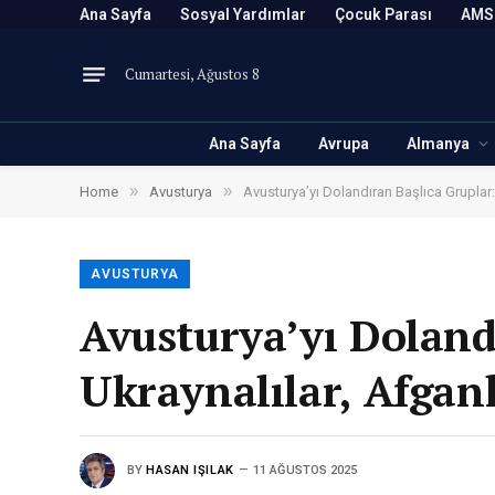
Ana Sayfa
Sosyal Yardımlar
Çocuk Parası
AMS
Cumartesi, Ağustos 8
Ana Sayfa
Avrupa
Almanya
»
»
Home
Avusturya
Avusturya’yı Dolandıran Başlıca Gruplar: S
AVUSTURYA
Avusturya’yı Dolandı
Ukraynalılar, Afganl
BY
HASAN IŞILAK
11 AĞUSTOS 2025