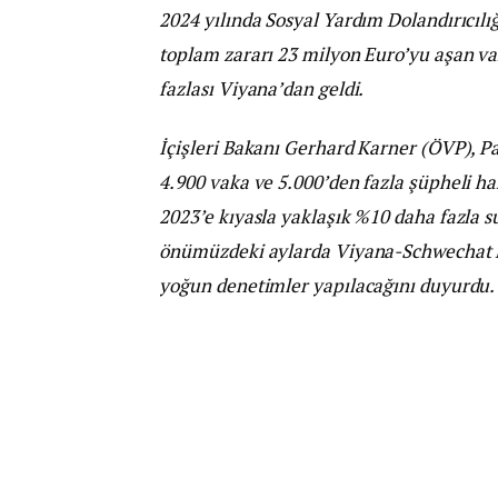
2024 yılında Sosyal Yardım Dolandırıcılığ
toplam zararı 23 milyon Euro’yu aşan vak
fazlası Viyana’dan geldi.
İçişleri Bakanı Gerhard Karner (ÖVP), Pa
4.900 vaka ve 5.000’den fazla şüpheli h
2023’e kıyasla yaklaşık %10 daha fazla s
önümüzdeki aylarda Viyana-Schwechat H
yoğun denetimler yapılacağını duyurdu.