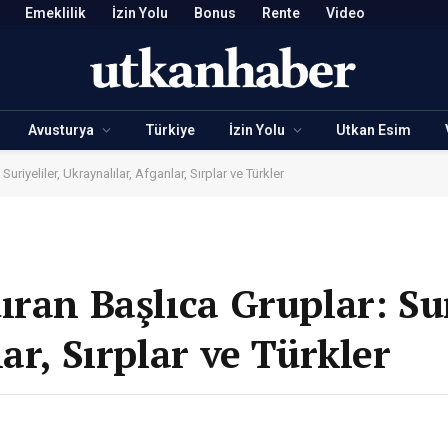
Emeklilik
İzin Yolu
Bonus
Rente
Video
Avusturya
Türkiye
İzin Yolu
Utkan Esim
uriyeliler, Ukraynalılar, Afganlar, Sırplar ve Türkler
ran Başlıca Gruplar: Sur
ar, Sırplar ve Türkler