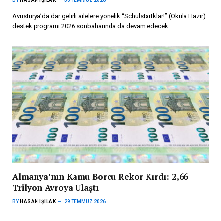
BY
HASAN IŞILAK
30 TEMMUZ 2026
Avusturya’da dar gelirli ailelere yönelik “Schulstartklar!” (Okula Hazır)
destek programı 2026 sonbaharında da devam edecek.…
Almanya’nın Kamu Borcu Rekor Kırdı: 2,66
Trilyon Avroya Ulaştı
BY
HASAN IŞILAK
29 TEMMUZ 2026
Almanya’nın kamu borcu 2025 yılı sonunda tarihi bir rekora ulaşarak 2