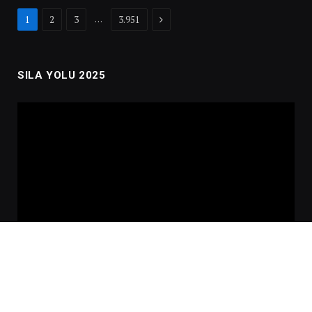
Next
…
1
2
3
3.951
SILA YOLU 2025
Video
oynatıcı
00:00
02:01:00