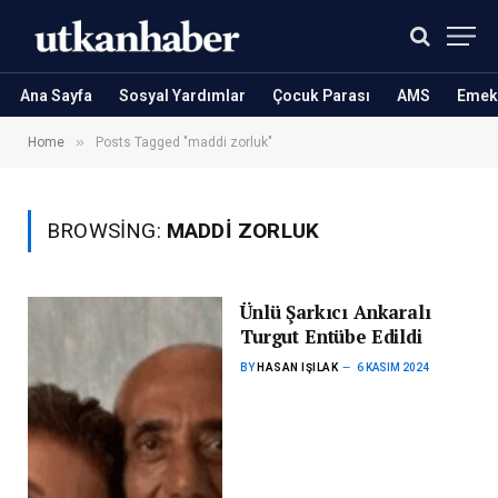
Ana Sayfa
Sosyal Yardımlar
Çocuk Parası
AMS
Emekl
»
Home
Posts Tagged "maddi zorluk"
BROWSING:
MADDI ZORLUK
Ünlü Şarkıcı Ankaralı
Turgut Entübe Edildi
BY
HASAN IŞILAK
6 KASIM 2024