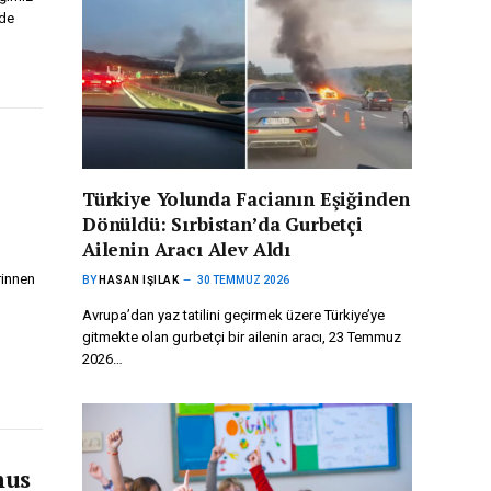
nde
Türkiye Yolunda Facianın Eşiğinden
Dönüldü: Sırbistan’da Gurbetçi
Ailenin Aracı Alev Aldı
rinnen
BY
HASAN IŞILAK
30 TEMMUZ 2026
Avrupa’dan yaz tatilini geçirmek üzere Türkiye’ye
gitmekte olan gurbetçi bir ailenin aracı, 23 Temmuz
2026…
nus