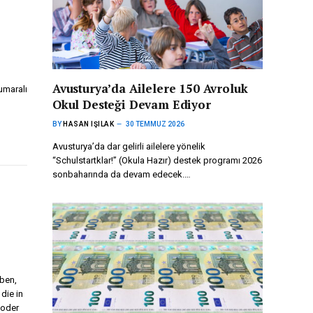
Avusturya’da Ailelere 150 Avroluk
umaralı
Okul Desteği Devam Ediyor
BY
HASAN IŞILAK
30 TEMMUZ 2026
Avusturya’da dar gelirli ailelere yönelik
“Schulstartklar!” (Okula Hazır) destek programı 2026
sonbaharında da devam edecek.…
ben,
die in
 oder