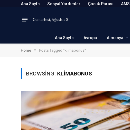
Ana Sayfa
Sosyal Yardımlar
Çocuk Parası
AMS
Cumartesi, Ağustos 8
Ana Sayfa
Avrupa
Almanya
»
Home
Posts Tagged "klimabonus"
BROWSING:
KLIMABONUS