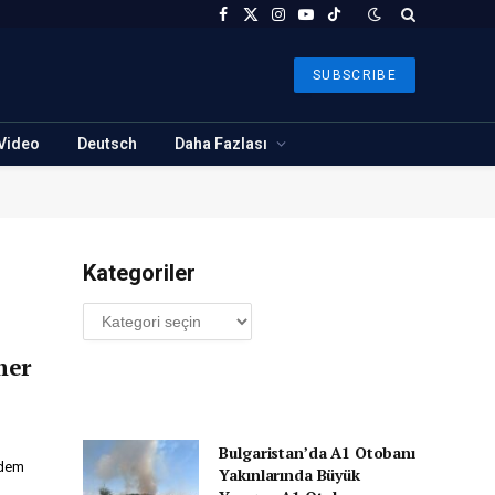
Facebook
X
Instagram
YouTube
TikTok
(Twitter)
SUBSCRIBE
Video
Deutsch
Daha Fazlası
Kategoriler
Kategoriler
mer
Bulgaristan’da A1 Otobanı
 dem
Yakınlarında Büyük