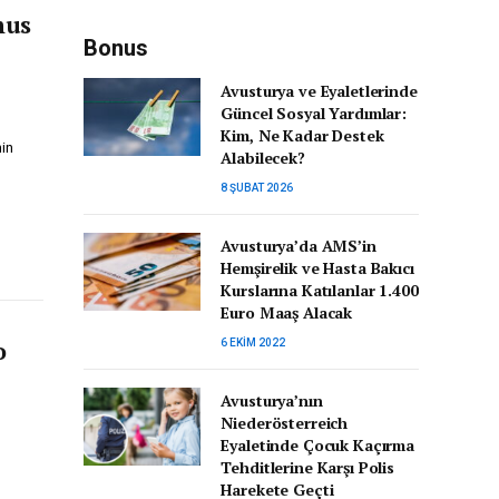
nus
Bonus
Avusturya ve Eyaletlerinde
Güncel Sosyal Yardımlar:
Kim, Ne Kadar Destek
nin
Alabilecek?
8 ŞUBAT 2026
Avusturya’da AMS’in
Hemşirelik ve Hasta Bakıcı
Kurslarına Katılanlar 1.400
Euro Maaş Alacak
o
6 EKIM 2022
Avusturya’nın
Niederösterreich
Eyaletinde Çocuk Kaçırma
Tehditlerine Karşı Polis
Harekete Geçti