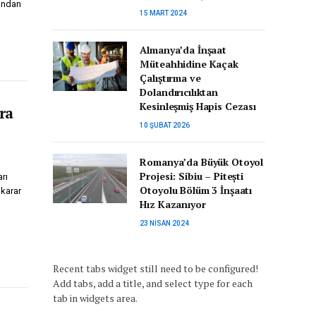
ından
15 MART 2024
Almanya’da İnşaat
Müteahhidine Kaçak
Çalıştırma ve
Dolandırıcılıktan
Kesinleşmiş Hapis Cezası
ra
10 ŞUBAT 2026
Romanya’da Büyük Otoyol
Projesi: Sibiu – Pitești
rı
Otoyolu Bölüm 3 İnşaatı
karar
Hız Kazanıyor
23 NISAN 2024
Recent tabs widget still need to be configured!
Add tabs, add a title, and select type for each
tab in widgets area.