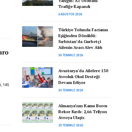
Yangın: A1 Otobanı
Trafiğe Kapandı
6 AĞUSTOS 2026
Türkiye Yolunda Facianın
Eşiğinden Dönüldü:
Sırbistan’da Gurbetçi
Ailenin Aracı Alev Aldı
uro
30 TEMMUZ 2026
Avusturya’da Ailelere 150
Avroluk Okul Desteği
Devam Ediyor
i, 145
30 TEMMUZ 2026
Almanya’nın Kamu Borcu
Rekor Kırdı: 2,66 Trilyon
Avroya Ulaştı
29 TEMMUZ 2026