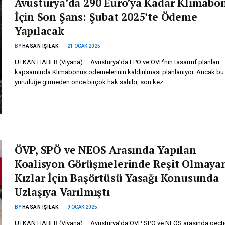
Avusturya’da 290 Euro’ya Kadar Klimabo
İçin Son Şans: Şubat 2025’te Ödeme
Yapılacak
BY
HASAN IŞILAK
21 OCAK 2025
UTKAN HABER (Viyana) – Avusturya’da FPÖ ve ÖVP’nin tasarruf planları
kapsamında Klimabonus ödemelerinin kaldırılması planlanıyor. Ancak bu 
yürürlüğe girmeden önce birçok hak sahibi, son kez…
ÖVP, SPÖ ve NEOS Arasında Yapılan
Koalisyon Görüşmelerinde Reşit Olmaya
Kızlar İçin Başörtüsü Yasağı Konusunda
Uzlaşıya Varılmıştı
BY
HASAN IŞILAK
9 OCAK 2025
UTKAN HABER (Viyana) – Avusturya’da ÖVP, SPÖ ve NEOS arasında geçti