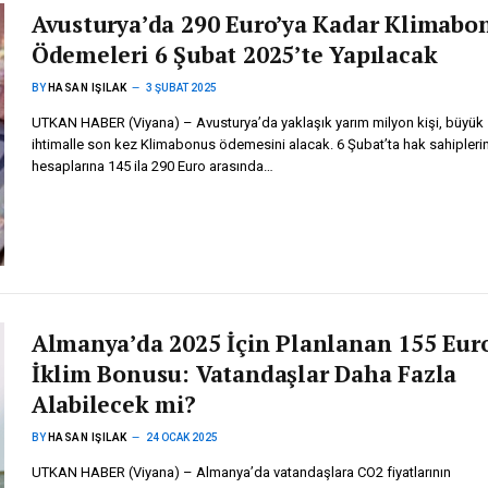
Avusturya’da 290 Euro’ya Kadar Klimabo
Ödemeleri 6 Şubat 2025’te Yapılacak
BY
HASAN IŞILAK
3 ŞUBAT 2025
UTKAN HABER (Viyana) – Avusturya’da yaklaşık yarım milyon kişi, büyük
ihtimalle son kez Klimabonus ödemesini alacak. 6 Şubat’ta hak sahipleri
hesaplarına 145 ila 290 Euro arasında…
Almanya’da 2025 İçin Planlanan 155 Eur
İklim Bonusu: Vatandaşlar Daha Fazla
Alabilecek mi?
BY
HASAN IŞILAK
24 OCAK 2025
UTKAN HABER (Viyana) – Almanya’da vatandaşlara CO2 fiyatlarının