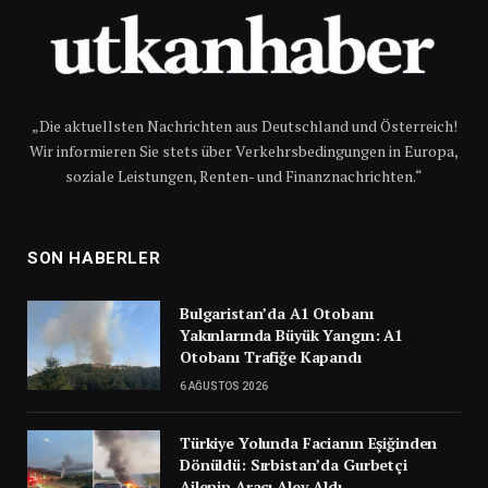
„Die aktuellsten Nachrichten aus Deutschland und Österreich!
Wir informieren Sie stets über Verkehrsbedingungen in Europa,
soziale Leistungen, Renten- und Finanznachrichten.“
SON HABERLER
Bulgaristan’da A1 Otobanı
Yakınlarında Büyük Yangın: A1
Otobanı Trafiğe Kapandı
6 AĞUSTOS 2026
Türkiye Yolunda Facianın Eşiğinden
Dönüldü: Sırbistan’da Gurbetçi
Ailenin Aracı Alev Aldı