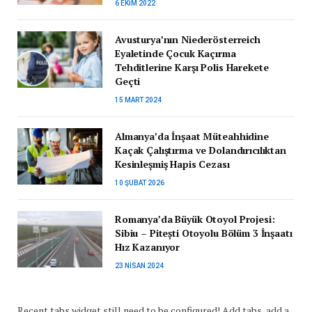
6 EKIM 2022
Avusturya’nın Niederösterreich
Eyaletinde Çocuk Kaçırma
Tehditlerine Karşı Polis Harekete
Geçti
15 MART 2024
Almanya’da İnşaat Müteahhidine
Kaçak Çalıştırma ve Dolandırıcılıktan
Kesinleşmiş Hapis Cezası
10 ŞUBAT 2026
Romanya’da Büyük Otoyol Projesi:
Sibiu – Pitești Otoyolu Bölüm 3 İnşaatı
Hız Kazanıyor
23 NISAN 2024
Recent tabs widget still need to be configured! Add tabs, add a