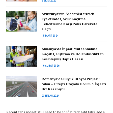
6 EKIM 2022
Avusturya’nın Niederösterreich
Eyaletinde Çocuk Kaçırma
Tehditlerine Karşı Polis Harekete
Geçti
15 MART 2024
Almanya’da İnşaat Müteahhidine
Kaçak Çalıştırma ve Dolandırıcılıktan
Kesinleşmiş Hapis Cezası
10 ŞUBAT 2026
Romanya’da Büyük Otoyol Projesi:
Sibiu – Pitești Otoyolu Bölüm 3 İnşaatı
Hız Kazanıyor
23 NISAN 2024
Recent tabs widget still need to be configured! Add tabs, add a