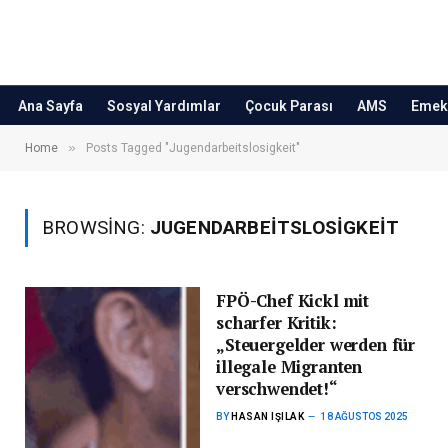
Ana Sayfa
Sosyal Yardımlar
Çocuk Parası
AMS
Emekl
»
Home
Posts Tagged "Jugendarbeitslosigkeit"
BROWSING:
JUGENDARBEITSLOSIGKEIT
FPÖ-Chef Kickl mit
scharfer Kritik:
„Steuergelder werden für
illegale Migranten
verschwendet!“
BY
HASAN IŞILAK
18 AĞUSTOS 2025