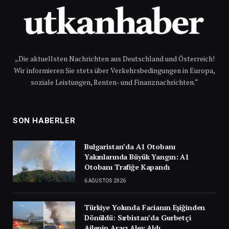
„Die aktuellsten Nachrichten aus Deutschland und Österreich!
Wir informieren Sie stets über Verkehrsbedingungen in Europa,
soziale Leistungen, Renten- und Finanznachrichten.“
SON HABERLER
Bulgaristan’da A1 Otobanı
Yakınlarında Büyük Yangın: A1
Otobanı Trafiğe Kapandı
6 AĞUSTOS 2026
Türkiye Yolunda Facianın Eşiğinden
Dönüldü: Sırbistan’da Gurbetçi
Ailenin Aracı Alev Aldı