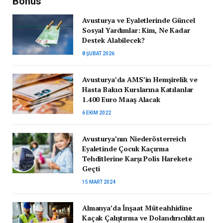
Bonus
Avusturya ve Eyaletlerinde Güncel
Sosyal Yardımlar: Kim, Ne Kadar
Destek Alabilecek?
8 ŞUBAT 2026
Avusturya’da AMS’in Hemşirelik ve
Hasta Bakıcı Kurslarına Katılanlar
1.400 Euro Maaş Alacak
6 EKIM 2022
Avusturya’nın Niederösterreich
Eyaletinde Çocuk Kaçırma
Tehditlerine Karşı Polis Harekete
Geçti
15 MART 2024
Almanya’da İnşaat Müteahhidine
Kaçak Çalıştırma ve Dolandırıcılıktan