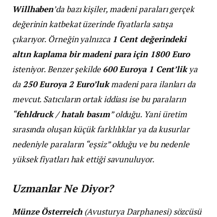
Willhaben
’da bazı kişiler, madeni paraları gerçek
değerinin katbekat üzerinde fiyatlarla satışa
çıkarıyor. Örneğin yalnızca
1 Cent değerindeki
altın kaplama bir madeni para için 1800 Euro
isteniyor. Benzer şekilde
600 Euroya 1 Cent’lik
ya
da
250 Euroya 2 Euro’luk
madeni para ilanları da
mevcut. Satıcıların ortak iddiası ise bu paraların
“
fehldruck / hatalı basım
” olduğu. Yani üretim
sırasında oluşan küçük farklılıklar ya da kusurlar
nedeniyle paraların “eşsiz” olduğu ve bu nedenle
yüksek fiyatları hak ettiği savunuluyor.
Uzmanlar Ne Diyor?
Münze Österreich
(Avusturya Darphanesi) sözcüsü