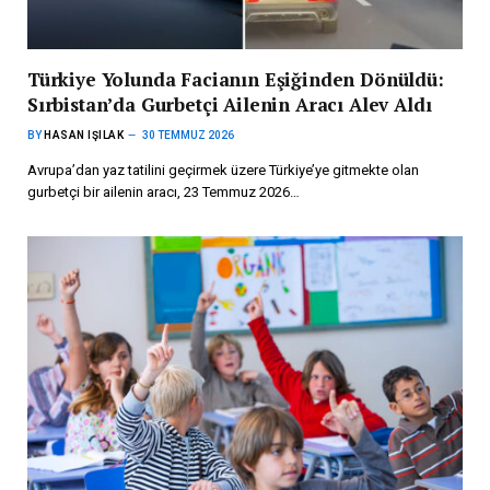
Türkiye Yolunda Facianın Eşiğinden Dönüldü:
Sırbistan’da Gurbetçi Ailenin Aracı Alev Aldı
BY
HASAN IŞILAK
30 TEMMUZ 2026
Avrupa’dan yaz tatilini geçirmek üzere Türkiye’ye gitmekte olan
gurbetçi bir ailenin aracı, 23 Temmuz 2026…