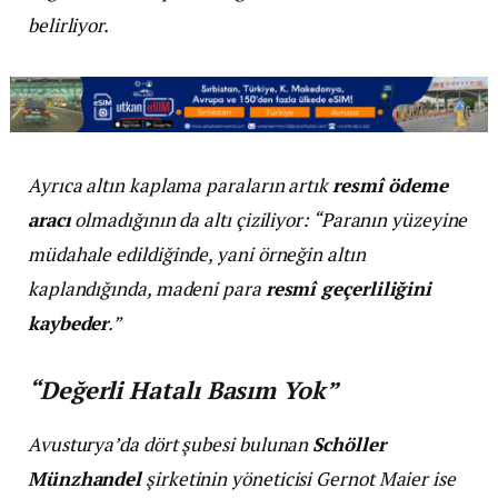
belirliyor.
Ayrıca altın kaplama paraların artık
resmî ödeme
aracı
olmadığının da altı çiziliyor: “Paranın yüzeyine
müdahale edildiğinde, yani örneğin altın
kaplandığında, madeni para
resmî geçerliliğini
kaybeder
.”
“Değerli Hatalı Basım Yok”
Avusturya’da dört şubesi bulunan
Schöller
Münzhandel
şirketinin yöneticisi Gernot Maier ise