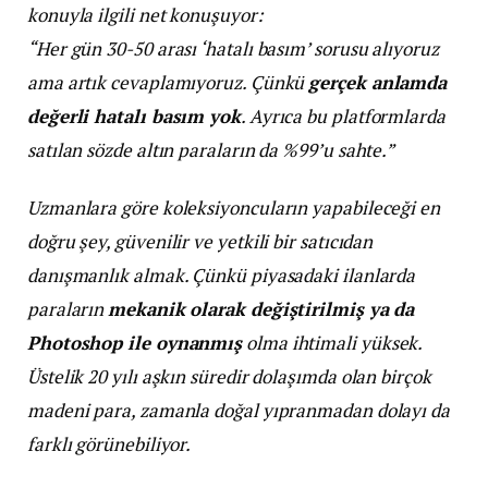
konuyla ilgili net konuşuyor:
“Her gün 30-50 arası ‘hatalı basım’ sorusu alıyoruz
ama artık cevaplamıyoruz. Çünkü
gerçek anlamda
değerli hatalı basım yok
. Ayrıca bu platformlarda
satılan sözde altın paraların da %99’u sahte.”
Uzmanlara göre koleksiyoncuların yapabileceği en
doğru şey, güvenilir ve yetkili bir satıcıdan
danışmanlık almak. Çünkü piyasadaki ilanlarda
paraların
mekanik olarak değiştirilmiş ya da
Photoshop ile oynanmış
olma ihtimali yüksek.
Üstelik 20 yılı aşkın süredir dolaşımda olan birçok
madeni para, zamanla doğal yıpranmadan dolayı da
farklı görünebiliyor.