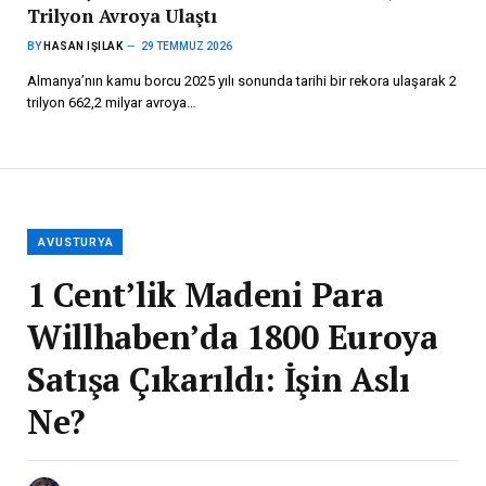
Trilyon Avroya Ulaştı
BY
HASAN IŞILAK
29 TEMMUZ 2026
Almanya’nın kamu borcu 2025 yılı sonunda tarihi bir rekora ulaşarak 2
trilyon 662,2 milyar avroya…
AVUSTURYA
1 Cent’lik Madeni Para
Willhaben’da 1800 Euroya
Satışa Çıkarıldı: İşin Aslı
Ne?