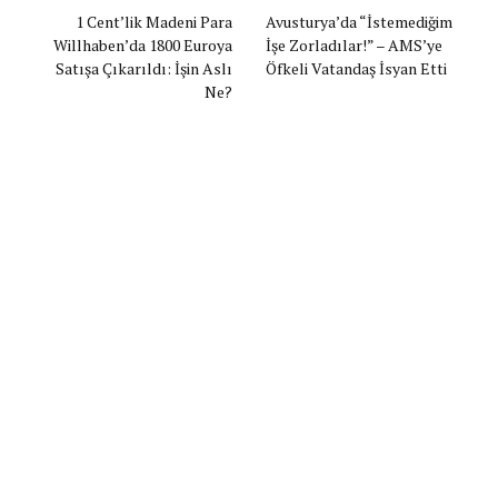
1 Cent’lik Madeni Para
Avusturya’da “İstemediğim
Willhaben’da 1800 Euroya
İşe Zorladılar!” – AMS’ye
Satışa Çıkarıldı: İşin Aslı
Öfkeli Vatandaş İsyan Etti
Ne?