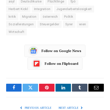
asyl
Deutschkurse
Flüchtlinge
fpö
Herbert Kickl
Integration
Jugendarbeitslosigkeit
kritik
Migration
österreich
Politik
Sozialleistungen
Steuergelder
Syrer
wien
Wirtschaft
Follow on Google News
Follow on Flipboard
Facebook
Twitter
Pinterest
LinkedIn
Tumblr
Email
PREVIOUS ARTICLE
NEXT ARTICLE