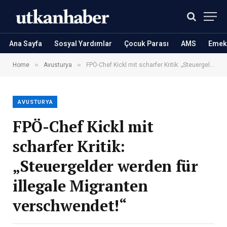
Ana Sayfa
Sosyal Yardımlar
Çocuk Parası
AMS
Emekl
»
»
Home
Avusturya
FPÖ-Chef Kickl mit scharfer Kritik: „Steuergelder werden für illegale Migranten verschwendet!“
AVUSTURYA
FPÖ-Chef Kickl mit
scharfer Kritik:
„Steuergelder werden für
illegale Migranten
verschwendet!“