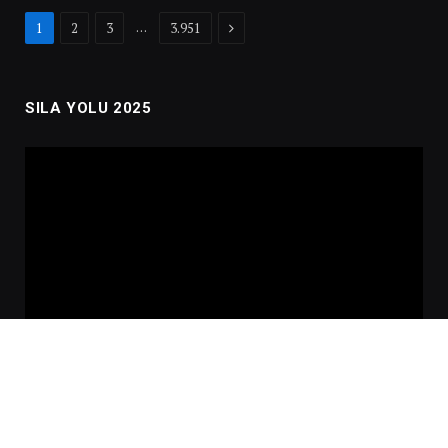
Next
…
1
2
3
3.951
SILA YOLU 2025
Video
oynatıcı
00:00
02:01:00