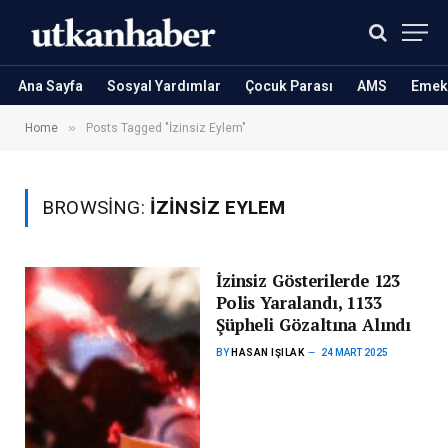
Ana Sayfa
Sosyal Yardımlar
Çocuk Parası
AMS
Emekl
»
Home
Posts Tagged "İzinsiz Eylem"
BROWSING:
İZINSIZ EYLEM
İzinsiz Gösterilerde 123
Polis Yaralandı, 1133
Şüpheli Gözaltına Alındı
BY
HASAN IŞILAK
24 MART 2025