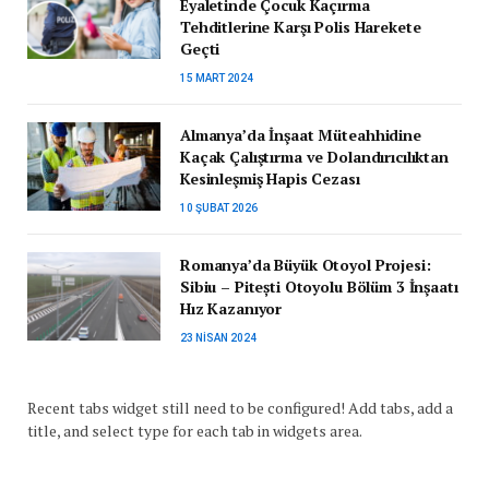
Eyaletinde Çocuk Kaçırma
Tehditlerine Karşı Polis Harekete
Geçti
15 MART 2024
Almanya’da İnşaat Müteahhidine
Kaçak Çalıştırma ve Dolandırıcılıktan
Kesinleşmiş Hapis Cezası
10 ŞUBAT 2026
Romanya’da Büyük Otoyol Projesi:
Sibiu – Pitești Otoyolu Bölüm 3 İnşaatı
Hız Kazanıyor
23 NISAN 2024
Recent tabs widget still need to be configured! Add tabs, add a
title, and select type for each tab in widgets area.