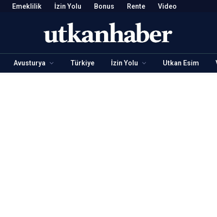
Emeklilik
İzin Yolu
Bonus
Rente
Video
Avusturya
Türkiye
İzin Yolu
Utkan Esim