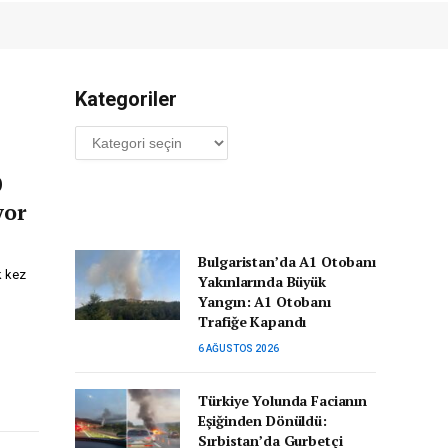
Kategoriler
Kategoriler
0
yor
Bulgaristan’da A1 Otobanı
k kez
Yakınlarında Büyük
Yangın: A1 Otobanı
Trafiğe Kapandı
6 AĞUSTOS 2026
Türkiye Yolunda Facianın
Eşiğinden Dönüldü:
Sırbistan’da Gurbetçi