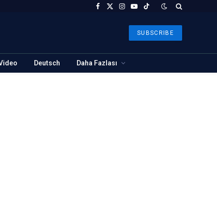
Facebook
X
Instagram
YouTube
TikTok
(Twitter)
SUBSCRIBE
Video
Deutsch
Daha Fazlası