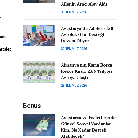
Ailenin Aracı Alev Aldı
30 TEMMUZ 2026
r
Avusturya’da Ailelere 150
Avroluk Okul Desteği
ması
Devam Ediyor
ı talep
30 TEMMUZ 2026
Almanya’nın Kamu Borcu
Rekor Kırdı: 2,66 Trilyon
Avroya Ulaştı
29 TEMMUZ 2026
Bonus
Avusturya ve Eyaletlerinde
Güncel Sosyal Yardımlar:
Kim, Ne Kadar Destek
Alabilecek?