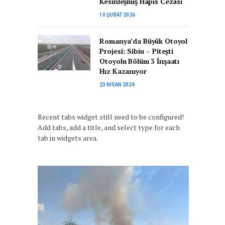
Kesinleşmiş Hapis Cezası
10 ŞUBAT 2026
Romanya’da Büyük Otoyol
Projesi: Sibiu – Pitești
Otoyolu Bölüm 3 İnşaatı
Hız Kazanıyor
23 NISAN 2024
Recent tabs widget still need to be configured!
Add tabs, add a title, and select type for each
tab in widgets area.