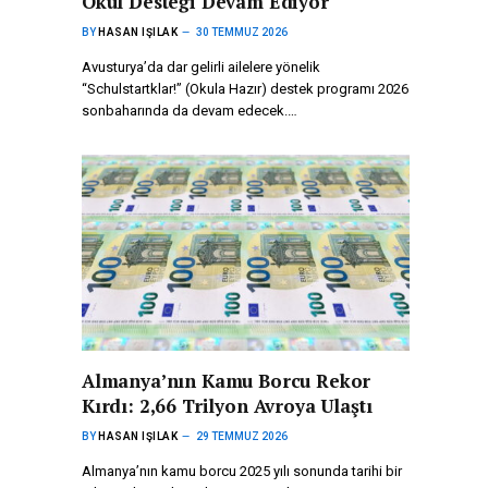
Okul Desteği Devam Ediyor
BY
HASAN IŞILAK
30 TEMMUZ 2026
Avusturya’da dar gelirli ailelere yönelik
“Schulstartklar!” (Okula Hazır) destek programı 2026
sonbaharında da devam edecek.…
Almanya’nın Kamu Borcu Rekor
Kırdı: 2,66 Trilyon Avroya Ulaştı
BY
HASAN IŞILAK
29 TEMMUZ 2026
Almanya’nın kamu borcu 2025 yılı sonunda tarihi bir