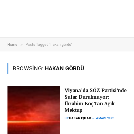
»
Home
Posts Tagged "hakan gördü"
BROWSING:
HAKAN GÖRDÜ
Viyana’da SÖZ Partisi’nde
Sular Durulmuyor:
İbrahim Koç’tan Açık
Mektup
BY
HASAN IŞILAK
4 MART 2026