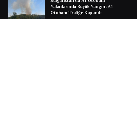
Bulgaristan’da A1 Otobanı
Yakınlarında Büyük Yangın: A1
Otobanı Trafiğe Kapandı
6 AĞUSTOS 2026
Türkiye Yolunda Facianın Eşiğinden
Dönüldü: Sırbistan’da Gurbetçi
Ailenin Aracı Alev Aldı
30 TEMMUZ 2026
Next
…
1
2
3
3.951
SILA YOLU 2025
Video
oynatıcı