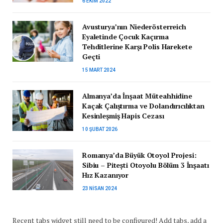
6 EKIM 2022
Avusturya’nın Niederösterreich
Eyaletinde Çocuk Kaçırma
Tehditlerine Karşı Polis Harekete
Geçti
15 MART 2024
Almanya’da İnşaat Müteahhidine
Kaçak Çalıştırma ve Dolandırıcılıktan
Kesinleşmiş Hapis Cezası
10 ŞUBAT 2026
Romanya’da Büyük Otoyol Projesi:
Sibiu – Pitești Otoyolu Bölüm 3 İnşaatı
Hız Kazanıyor
23 NISAN 2024
Recent tabs widget still need to be configured! Add tabs, add a