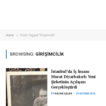
»
Home
Posts Tagged "Girişimcilik"
BROWSING:
GIRIŞIMCILIK
İstanbul’da İş İnsanı
Murat Diyarbakırlı Yeni
Şirketinin Açılışını
Gerçekleştirdi
BY
HASAN IŞILAK
23 HAZIRAN 2026