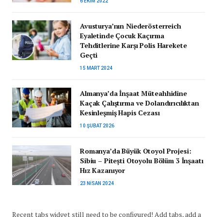
6 EKIM 2022
Avusturya’nın Niederösterreich
Eyaletinde Çocuk Kaçırma
Tehditlerine Karşı Polis Harekete
Geçti
15 MART 2024
Almanya’da İnşaat Müteahhidine
Kaçak Çalıştırma ve Dolandırıcılıktan
Kesinleşmiş Hapis Cezası
10 ŞUBAT 2026
Romanya’da Büyük Otoyol Projesi:
Sibiu – Pitești Otoyolu Bölüm 3 İnşaatı
Hız Kazanıyor
23 NISAN 2024
Recent tabs widget still need to be configured! Add tabs, add a