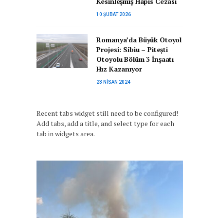
Kesinleşmiş Hapis Cezası
10 ŞUBAT 2026
Romanya’da Büyük Otoyol
Projesi: Sibiu – Pitești
Otoyolu Bölüm 3 İnşaatı
Hız Kazanıyor
23 NISAN 2024
Recent tabs widget still need to be configured!
Add tabs, add a title, and select type for each
tab in widgets area.