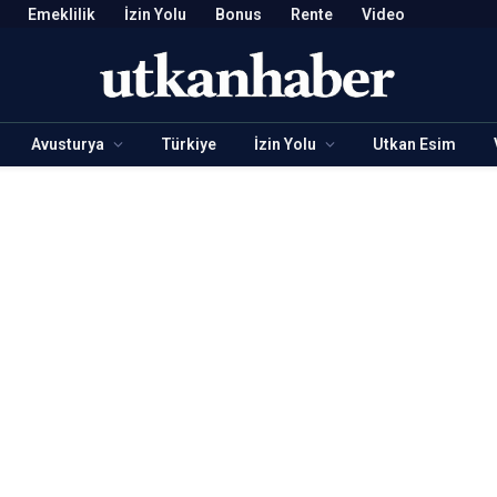
Emeklilik
İzin Yolu
Bonus
Rente
Video
Avusturya
Türkiye
İzin Yolu
Utkan Esim