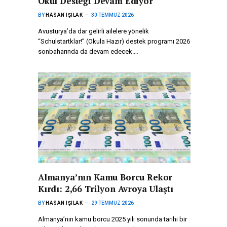
Okul Desteği Devam Ediyor
BY
HASAN IŞILAK
30 TEMMUZ 2026
Avusturya’da dar gelirli ailelere yönelik
“Schulstartklar!” (Okula Hazır) destek programı 2026
sonbaharında da devam edecek.…
Almanya’nın Kamu Borcu Rekor
Kırdı: 2,66 Trilyon Avroya Ulaştı
BY
HASAN IŞILAK
29 TEMMUZ 2026
Almanya’nın kamu borcu 2025 yılı sonunda tarihi bir