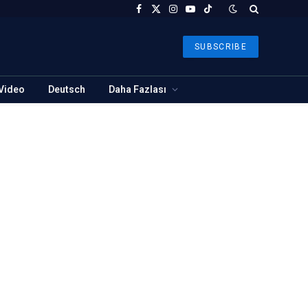
Facebook
X
Instagram
YouTube
TikTok
(Twitter)
SUBSCRIBE
Video
Deutsch
Daha Fazlası