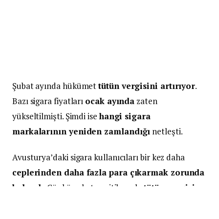
Şubat ayında hükümet
tütün vergisini artırıyor
.
Bazı sigara fiyatları
ocak ayında
zaten
yükseltilmişti. Şimdi ise
hangi sigara
markalarının yeniden zamlandığı
netleşti.
Avusturya’daki sigara kullanıcıları bir kez daha
ceplerinden daha fazla para çıkarmak zorunda
kalacak
. Çünkü şubat ayı itibarıyla
tütün vergisi
artırıldı
. Sabit vergi payı, daha önce
1.000 adet
için 83,50 euro
iken
85,50 euroya
yükseltildi.