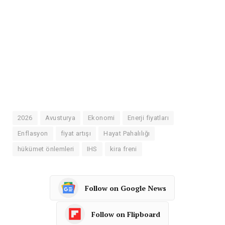
2026
Avusturya
Ekonomi
Enerji fiyatları
Enflasyon
fiyat artışı
Hayat Pahalılığı
hükümet önlemleri
IHS
kira freni
Follow on Google News
Follow on Flipboard