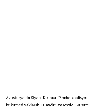
Avusturya’da Siyah–Kırmızı–Pembe koalisyon
hükümeti yaklaşık
11 aydır görevde
. Bu süre