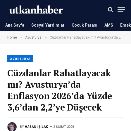
Ana Sayfa
Sosyal Yardımlar
Çocuk Parası
AMS
Emekl
»
»
Home
Avusturya
Cüzdanlar Rahatlayacak mı? Avusturya’da Enflasyon 2026’da Yüzde 3,6’dan 2,2’ye Düşecek
AVUSTURYA
Cüzdanlar Rahatlayacak
mı? Avusturya’da
Enflasyon 2026’da Yüzde
3,6’dan 2,2’ye Düşecek
BY
HASAN IŞILAK
2 ŞUBAT 2026