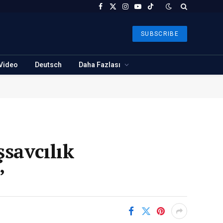
Facebook
X
Instagram
YouTube
TikTok
(Twitter)
SUBSCRIBE
Video
Deutsch
Daha Fazlası
savcılık
”