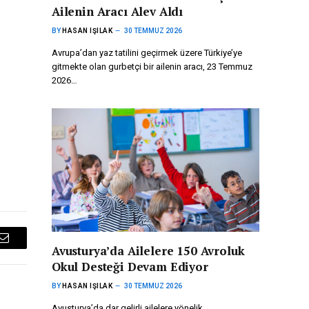
Ailenin Aracı Alev Aldı
BY
HASAN IŞILAK
30 TEMMUZ 2026
Avrupa’dan yaz tatilini geçirmek üzere Türkiye’ye
gitmekte olan gurbetçi bir ailenin aracı, 23 Temmuz
2026…
Email
Avusturya’da Ailelere 150 Avroluk
Okul Desteği Devam Ediyor
BY
HASAN IŞILAK
30 TEMMUZ 2026
Avusturya’da dar gelirli ailelere yönelik