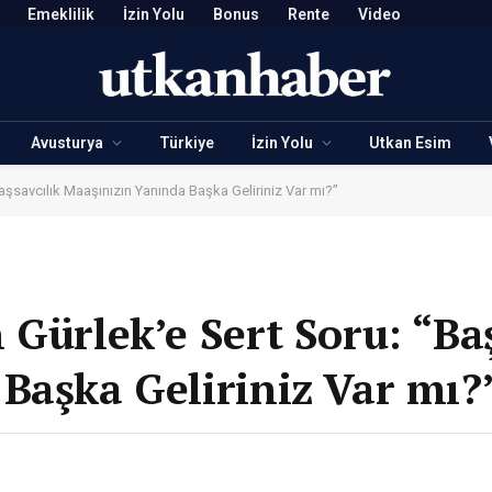
Emeklilik
İzin Yolu
Bonus
Rente
Video
Avusturya
Türkiye
İzin Yolu
Utkan Esim
aşsavcılık Maaşınızın Yanında Başka Geliriniz Var mı?”
Gürlek’e Sert Soru: “Baş
Başka Geliriniz Var mı?