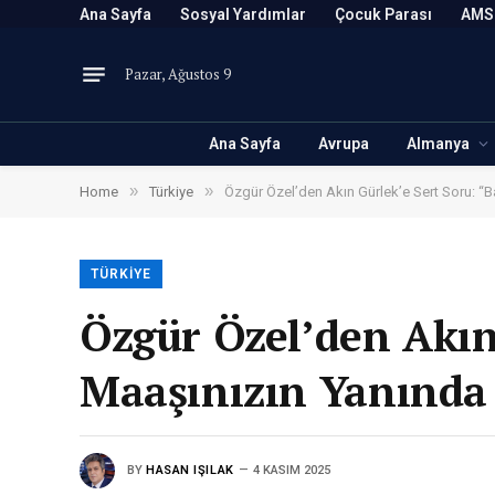
Ana Sayfa
Sosyal Yardımlar
Çocuk Parası
AMS
Pazar, Ağustos 9
Ana Sayfa
Avrupa
Almanya
»
»
Home
Türkiye
Özgür Özel’den Akın Gürlek’e Sert Soru: “B
TÜRKIYE
Özgür Özel’den Akın 
Maaşınızın Yanında 
BY
HASAN IŞILAK
4 KASIM 2025