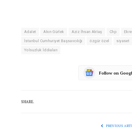
Adalet
Akın Gürlek
Aziz İhsan Aktaş
Chp
Ekr
İstanbul Cumhuriyet Başsavcılığı
özgür özel
siyaset
Yolsuzluk İddiaları
Follow on Goog
SHARE.
PREVIOUS ARTI