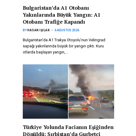
Bulgaristan’da A1 Otobanı
Yakınlarında Büyük Yangın: A1
Otobanı Trafiğe Kapandı
BY
HASAN IŞILAK
6 AĞUSTOS 2026
Bulgaristan’da A1 Trakya Otoyolu’nun Velingrad
sapağı yakınlarında büyük bir yangın çıktı. Kuru
otlarda başlayan yangın,…
Türkiye Yolunda Facianın Eşiğinden
Dönüldü: Sırbistan’da Gurbetçi