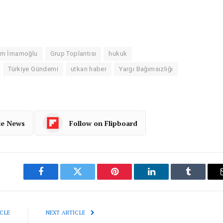
em İmamoğlu
Grup Toplantısı
hukuk
Türkiye Gündemi
utkan haber
Yargı Bağımsızlığı
le News
Follow on Flipboard
Facebook
Twitter
Pinterest
LinkedIn
Tumblr
CLE
NEXT ARTICLE