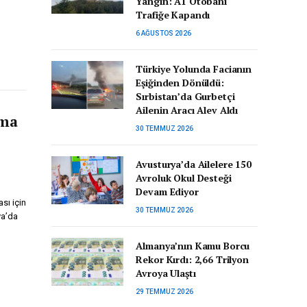
Yangın: A1 Otobanı
Trafiğe Kapandı
6 AĞUSTOS 2026
Türkiye Yolunda Facianın
Eşiğinden Dönüldü:
Sırbistan’da Gurbetçi
Ailenin Aracı Alev Aldı
uma
30 TEMMUZ 2026
Avusturya’da Ailelere 150
Avroluk Okul Desteği
Devam Ediyor
sı için
30 TEMMUZ 2026
ya’da
Almanya’nın Kamu Borcu
Rekor Kırdı: 2,66 Trilyon
Avroya Ulaştı
29 TEMMUZ 2026