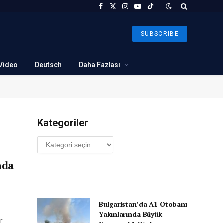
Facebook
X
Instagram
YouTube
TikTok
(Twitter)
SUBSCRIBE
Video
Deutsch
Daha Fazlası
Kategoriler
Kategoriler
nda
Bulgaristan’da A1 Otobanı
Yakınlarında Büyük
r