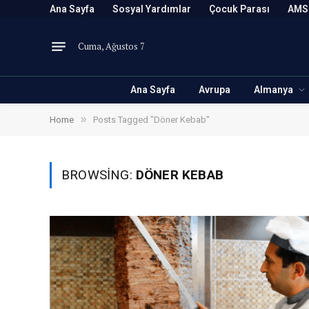
Ana Sayfa
Sosyal Yardımlar
Çocuk Parası
AMS
Cuma, Ağustos 7
Ana Sayfa
Avrupa
Almanya
»
Home
Posts Tagged "Döner Kebab"
BROWSING:
DÖNER KEBAB