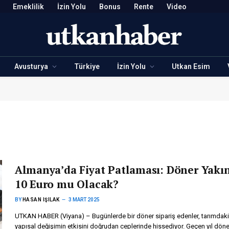
Emeklilik
İzin Yolu
Bonus
Rente
Video
Avusturya
Türkiye
İzin Yolu
Utkan Esim
Almanya’da Fiyat Patlaması: Döner Yakı
10 Euro mu Olacak?
BY
HASAN IŞILAK
3 MART 2025
UTKAN HABER (Viyana) – Bugünlerde bir döner sipariş edenler, tarımdaki
yapısal değişimin etkisini doğrudan ceplerinde hissediyor. Geçen yıl döne