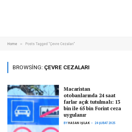
»
Home
Posts Tagged "Çevre Cezaları"
BROWSING:
ÇEVRE CEZALARI
Macaristan
otobanlarında 24 saat
farlar açık tutulmalı: 13
bin ile 65 bin Forint ceza
uygulanır
BY
HASAN IŞILAK
24 ŞUBAT 2025