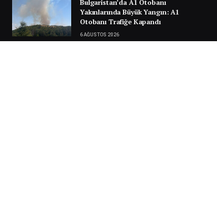
Bulgaristan’da A1 Otobanı
Yakınlarında Büyük Yangın: A1
Otobanı Trafiğe Kapandı
6 AĞUSTOS 2026
Türkiye Yolunda Facianın Eşiğinden
Dönüldü: Sırbistan’da Gurbetçi
Ailenin Aracı Alev Aldı
30 TEMMUZ 2026
Next
…
1
2
3
3.951
SILA YOLU 2025
Video
oynatıcı