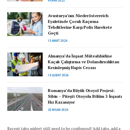
6 EKIM 2022
Avusturya’nın Niederösterreich
Eyaletinde Çocuk Kaçırma
Tehditlerine Karşı Polis Harekete
Geçti
15 MART 2024
Almanya’da İnşaat Müteahhidine
Kaçak Çalıştırma ve Dolandırıcılıktan
Kesinleşmiş Hapis Cezası
10 ŞUBAT 2026
Romanya’da Büyük Otoyol Projesi:
Sibiu – Pitești Otoyolu Bölüm 3 İnşaatı
Hız Kazanıyor
23 NISAN 2024
Recent tabs widget still need to be configured! Add tabs, add a