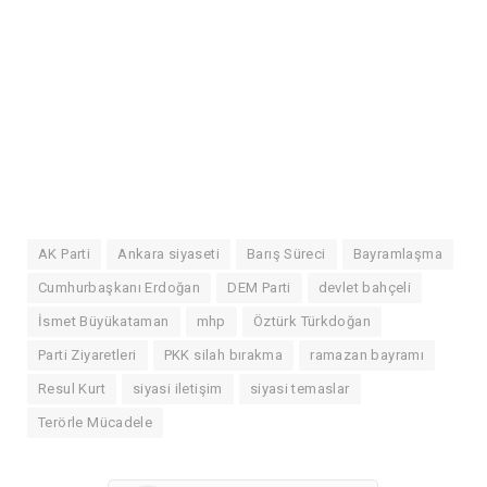
AK Parti
Ankara siyaseti
Barış Süreci
Bayramlaşma
Cumhurbaşkanı Erdoğan
DEM Parti
devlet bahçeli
İsmet Büyükataman
mhp
Öztürk Türkdoğan
Parti Ziyaretleri
PKK silah bırakma
ramazan bayramı
Resul Kurt
siyasi iletişim
siyasi temaslar
Terörle Mücadele