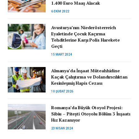
1.400 Euro Maaş Alacak
6 EKIM 2022
Avusturya’nın Niederösterreich
Eyaletinde Çocuk Kaçırma
Tehditlerine Karşı Polis Harekete
Geçti
15 MART 2024
Almanya’da İnşaat Müteahhidine
Kaçak Çalıştırma ve Dolandırıcılıktan
Kesinleşmiş Hapis Cezası
10 ŞUBAT 2026
Romanya’da Büyük Otoyol Projesi:
Sibiu – Pitești Otoyolu Bölüm 3 İnşaatı
Hız Kazanıyor
23 NISAN 2024