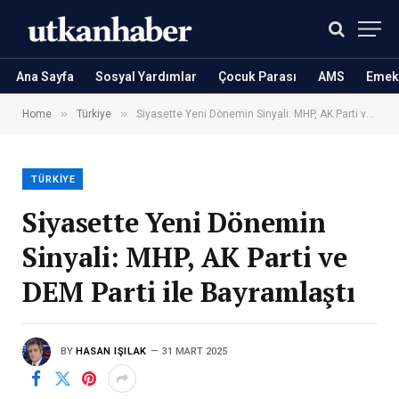
Ana Sayfa
Sosyal Yardımlar
Çocuk Parası
AMS
Emekl
»
»
Home
Türkiye
Siyasette Yeni Dönemin Sinyali: MHP, AK Parti ve DEM Parti ile Bayramlaştı
TÜRKIYE
Siyasette Yeni Dönemin
Sinyali: MHP, AK Parti ve
DEM Parti ile Bayramlaştı
BY
HASAN IŞILAK
31 MART 2025