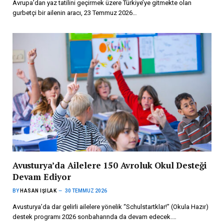
Avrupa’dan yaz tatilini geçirmek üzere Türkiye’ye gitmekte olan
gurbetçi bir ailenin aracı, 23 Temmuz 2026…
Avusturya’da Ailelere 150 Avroluk Okul Desteği
Devam Ediyor
BY
HASAN IŞILAK
30 TEMMUZ 2026
Avusturya’da dar gelirli ailelere yönelik “Schulstartklar!” (Okula Hazır)
destek programı 2026 sonbaharında da devam edecek.…