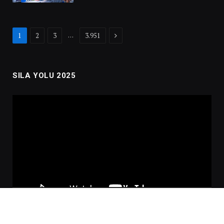
Next
…
1
2
3
3.951
SILA YOLU 2025
Video
oynatıcı
00:00
02:01:00