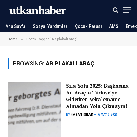
Ana Sayfa
Sosyal Yardımlar
Çocuk Parası
AMS
Emekl
»
Home
Posts Tagged "AB plakalı araç"
BROWSING:
AB PLAKALI ARAÇ
Sıla Yolu 2025: Başkasına
Ait Araçla Türkiye’ye
Giderken Vekaletname
Almadan Yola Çıkmayın!
BY
HASAN IŞILAK
6 MAYIS 2025