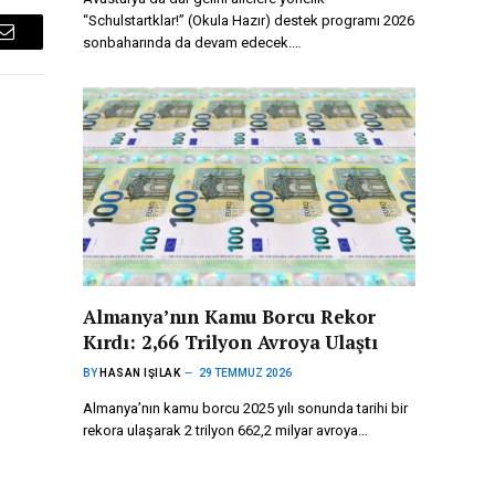
“Schulstartklar!” (Okula Hazır) destek programı 2026
sonbaharında da devam edecek.…
Email
Almanya’nın Kamu Borcu Rekor
Kırdı: 2,66 Trilyon Avroya Ulaştı
BY
HASAN IŞILAK
29 TEMMUZ 2026
Almanya’nın kamu borcu 2025 yılı sonunda tarihi bir
rekora ulaşarak 2 trilyon 662,2 milyar avroya…