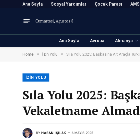
Ana Sayfa
Sosyal Yardımlar
Çocuk Parası
AMS
Cumartesi, Ağustos 8
Ana Sayfa
Avrupa
Almanya
»
»
Home
İzin Yolu
Sıla Yolu 2025: Başkasına Ait Araçla Tü
İZIN YOLU
Sıla Yolu 2025: Başk
Vekaletname Almad
BY
HASAN IŞILAK
6 MAYIS 2025