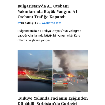
Bulgaristan’da A1 Otobanı
Yakınlarında Büyük Yangın: A1
Otobanı Trafiğe Kapandı
BY
HASAN IŞILAK
6 AĞUSTOS 2026
Bulgaristan’da A1 Trakya Otoyolu’nun Velingrad
sapağı yakınlarında büyük bir yangın çıktı. Kuru
otlarda başlayan yangın,…
Türkiye Yolunda Facianın Eşiğinden
Dönüldü: Sırbistan’da Gurbetçi