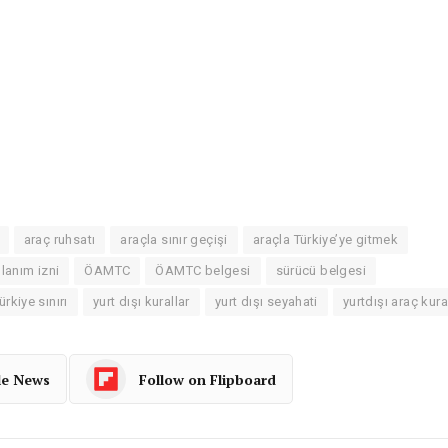
araç ruhsatı
araçla sınır geçişi
araçla Türkiye’ye gitmek
llanım izni
ÖAMTC
ÖAMTC belgesi
sürücü belgesi
rkiye sınırı
yurt dışı kurallar
yurt dışı seyahati
yurtdışı araç kural
le News
Follow on Flipboard