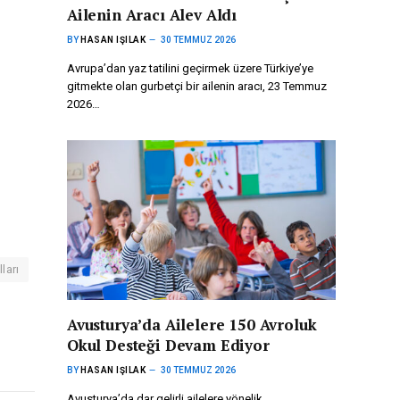
Ailenin Aracı Alev Aldı
BY
HASAN IŞILAK
30 TEMMUZ 2026
Avrupa’dan yaz tatilini geçirmek üzere Türkiye’ye
gitmekte olan gurbetçi bir ailenin aracı, 23 Temmuz
2026…
ları
Avusturya’da Ailelere 150 Avroluk
Okul Desteği Devam Ediyor
BY
HASAN IŞILAK
30 TEMMUZ 2026
Avusturya’da dar gelirli ailelere yönelik