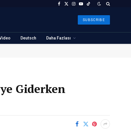
Facebook
X
Instagram
YouTube
TikTok
(Twitter)
SUBSCRIBE
Video
Deutsch
Daha Fazlası
’ye Giderken