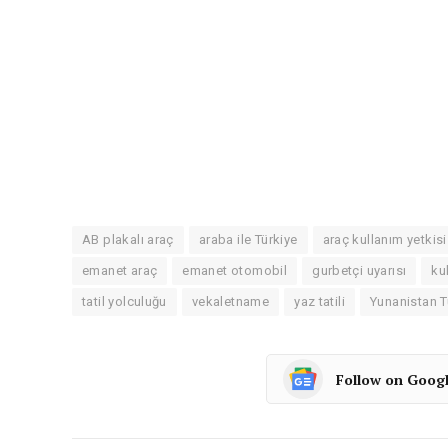
AB plakalı araç
araba ile Türkiye
araç kullanım yetkisi
emanet araç
emanet otomobil
gurbetçi uyarısı
ku
tatil yolculuğu
vekaletname
yaz tatili
Yunanistan Tü
Follow on Goog