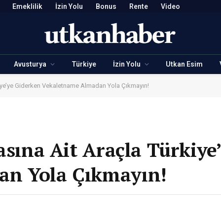
Emeklilik
İzin Yolu
Bonus
Rente
Video
Avusturya
Türkiye
İzin Yolu
Utkan Esim
rkiye’ye Giderken Vekaletname Almadan Yola Çıkmayın!
asına Ait Araçla Türkiye
an Yola Çıkmayın!