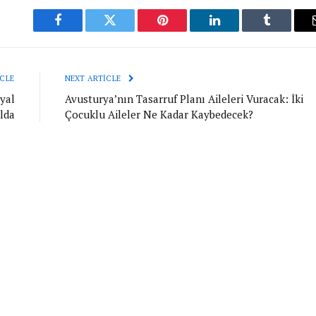
Facebook
Twitter
Pinterest
LinkedIn
Tumblr
CLE
NEXT ARTICLE
yal
Avusturya’nın Tasarruf Planı Aileleri Vuracak: İki
lda
Çocuklu Aileler Ne Kadar Kaybedecek?