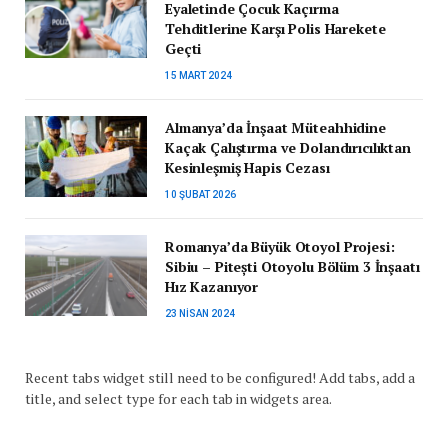
Eyaletinde Çocuk Kaçırma
Tehditlerine Karşı Polis Harekete
Geçti
15 MART 2024
Almanya’da İnşaat Müteahhidine
Kaçak Çalıştırma ve Dolandırıcılıktan
Kesinleşmiş Hapis Cezası
10 ŞUBAT 2026
Romanya’da Büyük Otoyol Projesi:
Sibiu – Pitești Otoyolu Bölüm 3 İnşaatı
Hız Kazanıyor
23 NISAN 2024
Recent tabs widget still need to be configured! Add tabs, add a
title, and select type for each tab in widgets area.