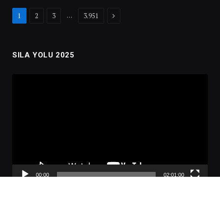
Next
…
1
2
3
3.951
SILA YOLU 2025
Video
oynatıcı
00:00
02:01:00