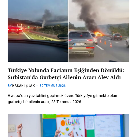
Türkiye Yolunda Facianın Eşiğinden Dönüldü:
Sırbistan’da Gurbetçi Ailenin Aracı Alev Aldı
BY
HASAN IŞILAK
30 TEMMUZ 2026
Avrupa’dan yaz tatilini geçirmek üzere Türkiye’ye gitmekte olan
gurbetçi bir ailenin aracı, 23 Temmuz 2026…