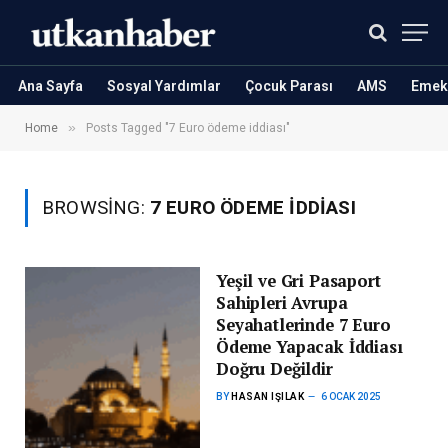
Ana Sayfa
Sosyal Yardımlar
Çocuk Parası
AMS
Emekl
»
Home
Posts Tagged "7 Euro ödeme iddiası"
BROWSING:
7 EURO ÖDEME IDDIASI
Yeşil ve Gri Pasaport
Sahipleri Avrupa
Seyahatlerinde 7 Euro
Ödeme Yapacak İddiası
Doğru Değildir
BY
HASAN IŞILAK
6 OCAK 2025