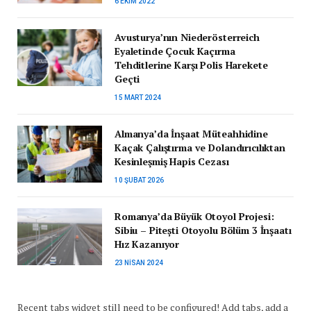
6 EKIM 2022
Avusturya’nın Niederösterreich
Eyaletinde Çocuk Kaçırma
Tehditlerine Karşı Polis Harekete
Geçti
15 MART 2024
Almanya’da İnşaat Müteahhidine
Kaçak Çalıştırma ve Dolandırıcılıktan
Kesinleşmiş Hapis Cezası
10 ŞUBAT 2026
Romanya’da Büyük Otoyol Projesi:
Sibiu – Pitești Otoyolu Bölüm 3 İnşaatı
Hız Kazanıyor
23 NISAN 2024
Recent tabs widget still need to be configured! Add tabs, add a