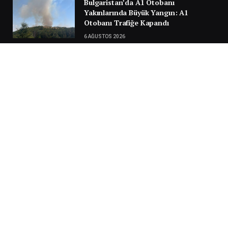
Bulgaristan’da A1 Otobanı
Yakınlarında Büyük Yangın: A1
Otobanı Trafiğe Kapandı
6 AĞUSTOS 2026
Türkiye Yolunda Facianın Eşiğinden
Dönüldü: Sırbistan’da Gurbetçi
Ailenin Aracı Alev Aldı
30 TEMMUZ 2026
Next
…
1
2
3
3.951
SILA YOLU 2025
Video
oynatıcı