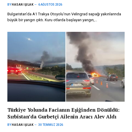
BY
HASAN IŞILAK
6 AĞUSTOS 2026
Bulgaristan’da A1 Trakya Otoyolu’nun Velingrad sapağı yakınlarında
büyük bir yangın çıktı. Kuru otlarda başlayan yangın,…
Türkiye Yolunda Facianın Eşiğinden Dönüldü:
Sırbistan’da Gurbetçi Ailenin Aracı Alev Aldı
BY
HASAN IŞILAK
30 TEMMUZ 2026