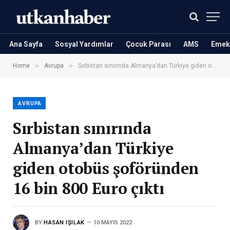
Ana Sayfa
Sosyal Yardımlar
Çocuk Parası
AMS
Emekl
»
»
Home
Avrupa
Sırbistan sınırında Almanya’dan Türkiye giden otobüs şoföründen 16 bin 800 Euro çıktı
AVRUPA
Sırbistan sınırında
Almanya’dan Türkiye
giden otobüs şoföründen
16 bin 800 Euro çıktı
BY
HASAN IŞILAK
10 MAYIS 2022