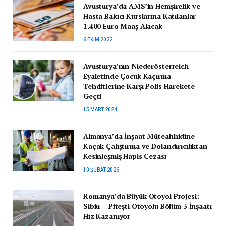
Avusturya’da AMS’in Hemşirelik ve
Hasta Bakıcı Kurslarına Katılanlar
1.400 Euro Maaş Alacak
6 EKIM 2022
Avusturya’nın Niederösterreich
Eyaletinde Çocuk Kaçırma
Tehditlerine Karşı Polis Harekete
Geçti
15 MART 2024
Almanya’da İnşaat Müteahhidine
Kaçak Çalıştırma ve Dolandırıcılıktan
Kesinleşmiş Hapis Cezası
10 ŞUBAT 2026
Romanya’da Büyük Otoyol Projesi:
Sibiu – Pitești Otoyolu Bölüm 3 İnşaatı
Hız Kazanıyor