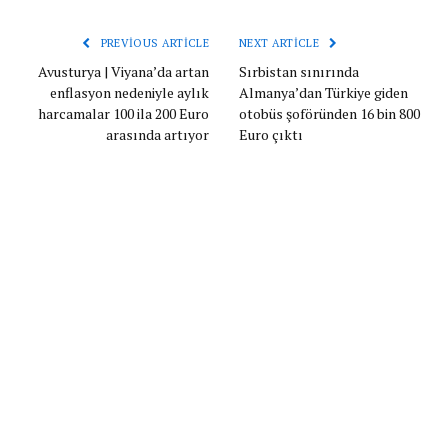
PREVIOUS ARTICLE
NEXT ARTICLE
Avusturya | Viyana’da artan
Sırbistan sınırında
enflasyon nedeniyle aylık
Almanya’dan Türkiye giden
harcamalar 100 ila 200 Euro
otobüs şoföründen 16 bin 800
arasında artıyor
Euro çıktı