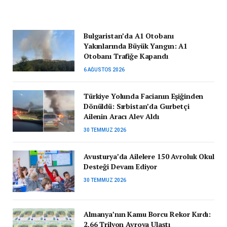
Bulgaristan’da A1 Otobanı
Yakınlarında Büyük Yangın: A1
Otobanı Trafiğe Kapandı
6 AĞUSTOS 2026
Türkiye Yolunda Facianın Eşiğinden
Dönüldü: Sırbistan’da Gurbetçi
Ailenin Aracı Alev Aldı
30 TEMMUZ 2026
Avusturya’da Ailelere 150 Avroluk Okul
Desteği Devam Ediyor
30 TEMMUZ 2026
Almanya’nın Kamu Borcu Rekor Kırdı:
2,66 Trilyon Avroya Ulaştı