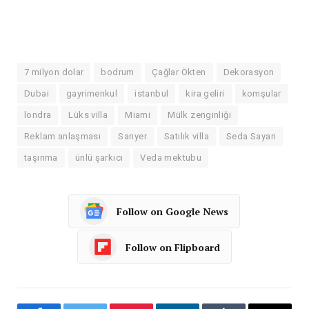
7 milyon dolar
bodrum
Çağlar Ökten
Dekorasyon
Dubai
gayrimenkul
istanbul
kira geliri
komşular
londra
Lüks villa
Miami
Mülk zenginliği
Reklam anlaşması
Sarıyer
Satılık villa
Seda Sayan
taşınma
ünlü şarkıcı
Veda mektubu
Follow on Google News
Follow on Flipboard