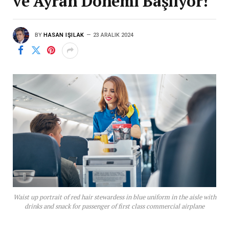
ve Ayran Dönemi Başlıyor!
BY
HASAN IŞILAK
23 ARALIK 2024
Waist up portrait of red hair stewardess in blue uniform in the aisle with
drinks and snack for passenger of first class commercial airplane