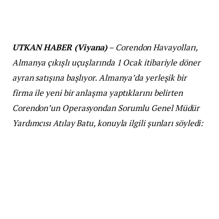
UTKAN HABER (Viyana)
– Corendon Havayolları,
Almanya çıkışlı uçuşlarında 1 Ocak itibariyle döner
ayran satışına başlıyor. Almanya’da yerleşik bir
firma ile yeni bir anlaşma yaptıklarını belirten
Corendon’un Operasyondan Sorumlu Genel Müdür
Yardımcısı Atılay Batu, konuyla ilgili şunları söyledi:
“ŞUNU düşündük aslında; Almanya’da insanlar
çoğunlukla neyi yiyor. Şimdi bakıldığında orada Türk
döneri baya bir ön plana çıkmış. Bizim Türkler de
Türk dönerini çok seviyor, Almanlar da. Biz de dedik
ki, Almanya çıkışlı uçuşlarımızda yolcularımıza