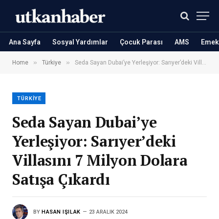
Ana Sayfa
Sosyal Yardımlar
Çocuk Parası
AMS
Emekl
»
»
Home
Türkiye
Seda Sayan Dubai’ye Yerleşiyor: Sarıyer’deki Villasını 7 Milyon Dolara Satışa Çıkardı
TÜRKIYE
Seda Sayan Dubai’ye
Yerleşiyor: Sarıyer’deki
Villasını 7 Milyon Dolara
Satışa Çıkardı
BY
HASAN IŞILAK
23 ARALIK 2024