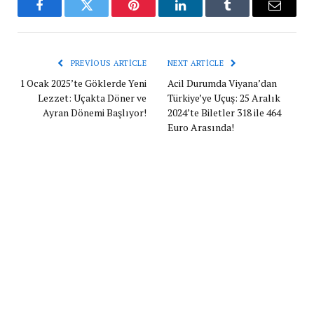
Facebook
Twitter
Pinterest
LinkedIn
Tumblr
Email
PREVIOUS ARTICLE
NEXT ARTICLE
1 Ocak 2025’te Göklerde Yeni
Acil Durumda Viyana’dan
Lezzet: Uçakta Döner ve
Türkiye’ye Uçuş: 25 Aralık
Ayran Dönemi Başlıyor!
2024’te Biletler 318 ile 464
Euro Arasında!