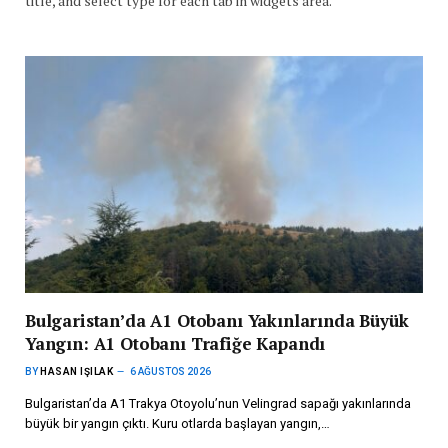
title, and select type for each tab in widgets area.
Bulgaristan’da A1 Otobanı Yakınlarında Büyük
Yangın: A1 Otobanı Trafiğe Kapandı
BY
HASAN IŞILAK
6 AĞUSTOS 2026
Bulgaristan’da A1 Trakya Otoyolu’nun Velingrad sapağı yakınlarında
büyük bir yangın çıktı. Kuru otlarda başlayan yangın,…