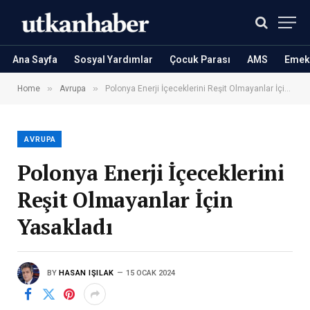
Ana Sayfa
Sosyal Yardımlar
Çocuk Parası
AMS
Emekl
»
»
Home
Avrupa
Polonya Enerji İçeceklerini Reşit Olmayanlar İçin Yasakladı
AVRUPA
Polonya Enerji İçeceklerini
Reşit Olmayanlar İçin
Yasakladı
BY
HASAN IŞILAK
15 OCAK 2024