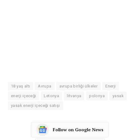
18 yaş altı
Avrupa
avrupa birliği ülkeler
Enerji
enerji içeceği
Letonya
litvanya
polonya
yasak
yasak enerji içeceği satışı
Follow on Google News