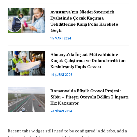
Avusturya’nın Niederösterreich
Eyaletinde Çocuk Kaçırma
Tehditlerine Karşı Polis Harekete
Geçti
15 MART 2024
Almanya’da İnşaat Müteahhidine
Kaçak Çalıştırma ve Dolandırıcılıktan
Kesinleşmiş Hapis Cezası
10 ŞUBAT 2026
Romanya’da Büyük Otoyol Projesi:
Sibiu – Pitești Otoyolu Bölüm 3 İnşaatı
Hız Kazanıyor
23 NISAN 2024
Recent tabs widget still need to be configured! Add tabs, add a