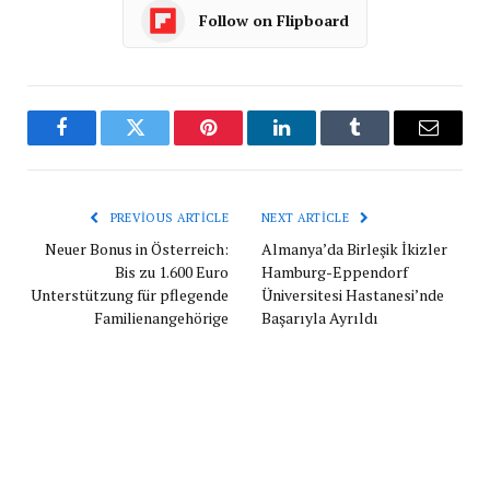
Follow on Flipboard
Facebook
Twitter
Pinterest
LinkedIn
Tumblr
Email
PREVIOUS ARTICLE
NEXT ARTICLE
Neuer Bonus in Österreich:
Almanya’da Birleşik İkizler
Bis zu 1.600 Euro
Hamburg-Eppendorf
Unterstützung für pflegende
Üniversitesi Hastanesi’nde
Familienangehörige
Başarıyla Ayrıldı