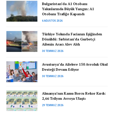
Bulgaristan’da A1 Otobanı
Yakınlarında Büyük Yangın: A1
Otobanı Trafiğe Kapandı
6 AĞUSTOS 2026
Türkiye Yolunda Facianın Eşiğinden
Dönüldü: Sırbistan’da Gurbetçi
Ailenin Aracı Alev Aldı
30 TEMMUZ 2026
Avusturya’da Ailelere 150 Avroluk Okul
Desteği Devam Ediyor
30 TEMMUZ 2026
Almanya’nın Kamu Borcu Rekor Kırdı:
2,66 Trilyon Avroya Ulaştı
29 TEMMUZ 2026