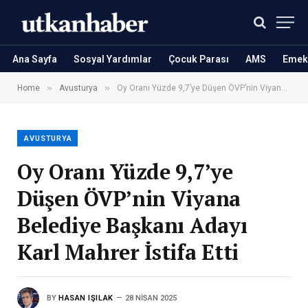
Ana Sayfa
Sosyal Yardımlar
Çocuk Parası
AMS
Emekl
»
»
Home
Avusturya
Oy Oranı Yüzde 9,7’ye Düşen ÖVP’nin Viyana Belediye Başkanı Adayı Karl Mahrer İstifa Etti
AVUSTURYA
Oy Oranı Yüzde 9,7’ye
Düşen ÖVP’nin Viyana
Belediye Başkanı Adayı
Karl Mahrer İstifa Etti
BY
HASAN IŞILAK
28 NISAN 2025