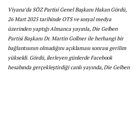
Viyana’da SÖZ Partisi Genel Başkanı Hakan Gördü,
26 Mart 2025 tarihinde OTS ve sosyal medya
üzerinden yaptığı Almanca yayınla, Die Gelben
Partisi Başkanı Dr. Martin Gollner ile herhangi bir
bağlantısının olmadığını açıklaması sonrası gerilim
yükseldi. Gördü, ilerleyen günlerde Facebook
hesabında gerçekleştirdiği canlı yayında, Die Gelben
Partisi ile yaşadığı süreci ve bu partinin lideri Dr.
Gollner’i hedef alarak ağır hakaretlerde bulundu.
Gördü’nün açıklamalarına sert bir yanıt, Die Gelben
Partisi Başkanı Dr. Martin Gollner’den geldi. Gollner,
Utkan TV’ye yaptığı açıklamada, “Ben 25 yıllık
doktor ve psikoterapistim! Şeref ve itibar suikastı ile