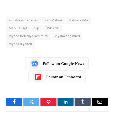
avusturya haberleri
Karl Mahrer
Mahrer istifa
Markus Figl
övp
ÖVP krizi
Viyana belediye seçimleri
Viyana seçimleri
Viyana siyaseti
Follow on Google News
Follow on Flipboard
Facebook
Twitter
Pinterest
LinkedIn
Tumblr
Email