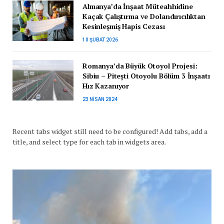
Almanya’da İnşaat Müteahhidine
Kaçak Çalıştırma ve Dolandırıcılıktan
Kesinleşmiş Hapis Cezası
10 ŞUBAT 2026
Romanya’da Büyük Otoyol Projesi:
Sibiu – Pitești Otoyolu Bölüm 3 İnşaatı
Hız Kazanıyor
23 NISAN 2024
Recent tabs widget still need to be configured! Add tabs, add a
title, and select type for each tab in widgets area.