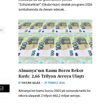
“Schulstartklar!” (Okula Hazır) destek programı 2026
sonbaharında da devam edecek.…
rti
Almanya’nın Kamu Borcu Rekor
Kırdı: 2,66 Trilyon Avroya Ulaştı
BY
HASAN IŞILAK
29 TEMMUZ 2026
Almanya’nın kamu borcu 2025 yılı sonunda tarihi bir
Email
rekora ulaşarak 2 trilyon 662,2 milyar avroya…