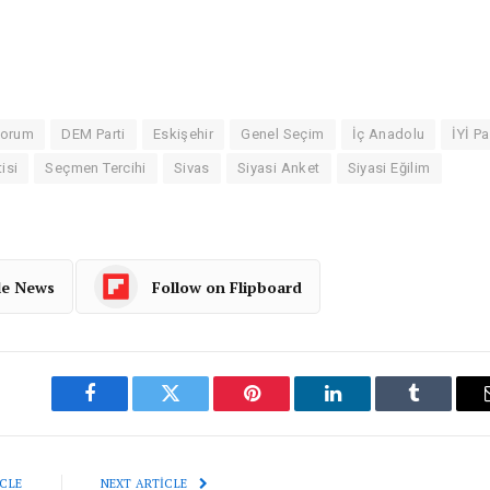
orum
DEM Parti
Eskişehir
Genel Seçim
İç Anadolu
İYİ Pa
isi
Seçmen Tercihi
Sivas
Siyasi Anket
Siyasi Eğilim
le News
Follow on Flipboard
Facebook
Twitter
Pinterest
LinkedIn
Tumblr
CLE
NEXT ARTICLE