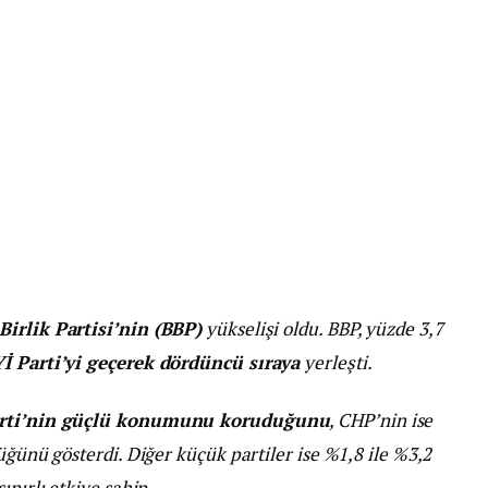
irlik Partisi’nin (BBP)
yükselişi oldu. BBP, yüzde 3,7
Yİ Parti’yi geçerek dördüncü sıraya
yerleşti.
rti’nin güçlü konumunu koruduğunu
, CHP’nin ise
üğünü gösterdi. Diğer küçük partiler ise %1,8 ile %3,2
ınırlı etkiye sahip.