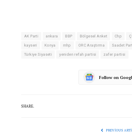
AK Parti
ankara
BBP
Bölgesel Anket
Chp
Ç
kayseri
Konya
mhp
ORC Araştırma
Saadet Part
Türkiye Siyaseti
yeniden refah partisi
zafer partisi
Follow on Goog
SHARE.
PREVIOUS ARTI