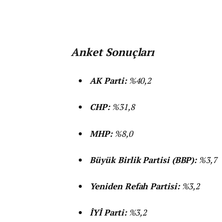
Anket Sonuçları
AK Parti:
%40,2
CHP:
%31,8
MHP:
%8,0
Büyük Birlik Partisi (BBP):
%3,7
Yeniden Refah Partisi:
%3,2
İYİ Parti:
%3,2