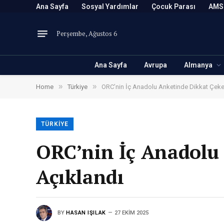
Ana Sayfa
Sosyal Yardımlar
Çocuk Parası
AMS
Perşembe, Ağustos 6
Ana Sayfa
Avrupa
Almanya
»
»
Home
Türkiye
ORC’nin İç Anadolu Anketinde Dikkat Çeke
TÜRKIYE
ORC’nin İç Anadolu
Açıklandı
BY
HASAN IŞILAK
27 EKIM 2025