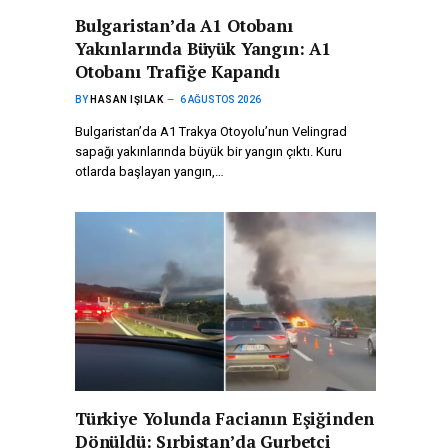
Bulgaristan’da A1 Otobanı
Yakınlarında Büyük Yangın: A1
Otobanı Trafiğe Kapandı
BY
HASAN IŞILAK
6 AĞUSTOS 2026
Bulgaristan’da A1 Trakya Otoyolu’nun Velingrad
sapağı yakınlarında büyük bir yangın çıktı. Kuru
otlarda başlayan yangın,…
Türkiye Yolunda Facianın Eşiğinden
Dönüldü: Sırbistan’da Gurbetçi