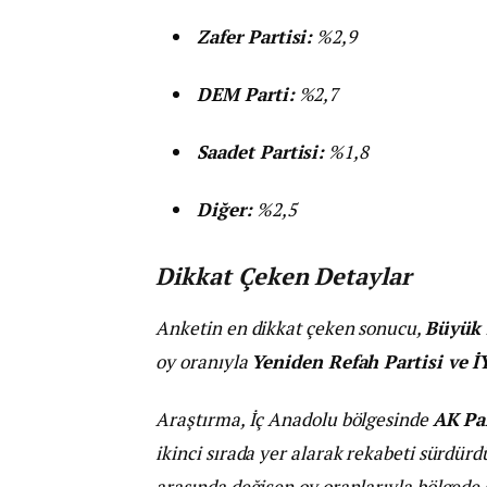
Zafer Partisi:
%2,9
DEM Parti:
%2,7
Saadet Partisi:
%1,8
Diğer:
%2,5
Dikkat Çeken Detaylar
Anketin en dikkat çeken sonucu,
Büyük B
oy oranıyla
Yeniden Refah Partisi ve İ
Araştırma, İç Anadolu bölgesinde
AK Pa
ikinci sırada yer alarak rekabeti sürdürd
arasında değişen oy oranlarıyla bölgede s