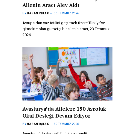
Ailenin Aracı Alev Aldı
BY
HASAN IŞILAK
30 TEMMUZ 2026
Avrupa’dan yaz tatilini geçirmek üzere Türkiye’ye
gitmekte olan gurbetçi bir ailenin aracı, 23 Temmuz
2026…
Avusturya’da Ailelere 150 Avroluk
Okul Desteği Devam Ediyor
BY
HASAN IŞILAK
30 TEMMUZ 2026
Avusturya’da dar gelirli ailelere yönelik