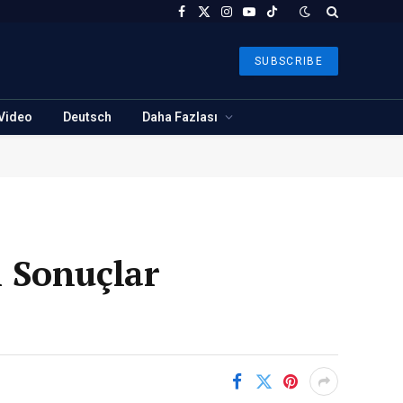
Facebook
X
Instagram
YouTube
TikTok
(Twitter)
SUBSCRIBE
Video
Deutsch
Daha Fazlası
 Sonuçlar