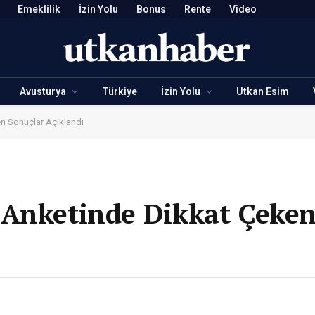
Emeklilik
İzin Yolu
Bonus
Rente
Video
Avusturya
Türkiye
İzin Yolu
Utkan Esim
n Sonuçlar Açıklandı
 Anketinde Dikkat Çeken