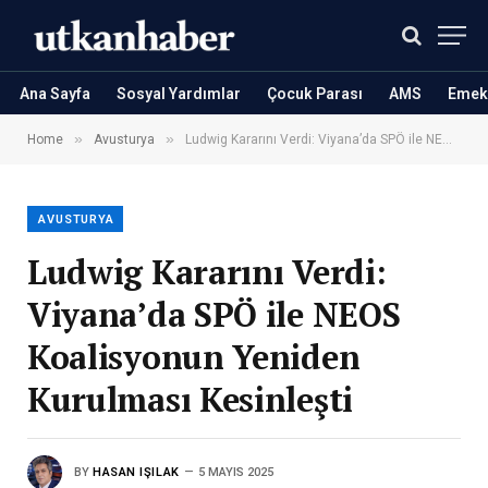
Ana Sayfa
Sosyal Yardımlar
Çocuk Parası
AMS
Emekl
»
»
Home
Avusturya
Ludwig Kararını Verdi: Viyana’da SPÖ ile NEOS Koalisyonun Yeniden Kurulması Kesinleşti
AVUSTURYA
Ludwig Kararını Verdi:
Viyana’da SPÖ ile NEOS
Koalisyonun Yeniden
Kurulması Kesinleşti
BY
HASAN IŞILAK
5 MAYIS 2025