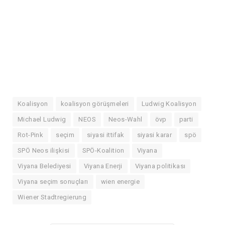
Koalisyon
koalisyon görüşmeleri
Ludwig Koalisyon
Michael Ludwig
NEOS
Neos-Wahl
övp
parti
Rot-Pink
seçim
siyasi ittifak
siyasi karar
spö
SPÖ Neos ilişkisi
SPÖ-Koalition
Viyana
Viyana Belediyesi
Viyana Enerji
Viyana politikası
Viyana seçim sonuçları
wien energie
Wiener Stadtregierung