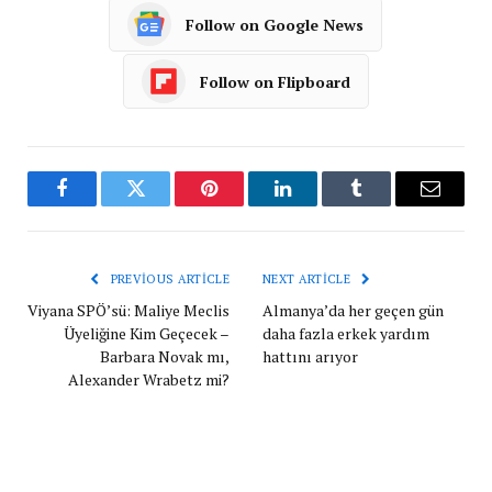
Follow on Google News
Follow on Flipboard
Facebook
Twitter
Pinterest
LinkedIn
Tumblr
Email
PREVIOUS ARTICLE
NEXT ARTICLE
Viyana SPÖ’sü: Maliye Meclis
Almanya’da her geçen gün
Üyeliğine Kim Geçecek –
daha fazla erkek yardım
Barbara Novak mı,
hattını arıyor
Alexander Wrabetz mi?