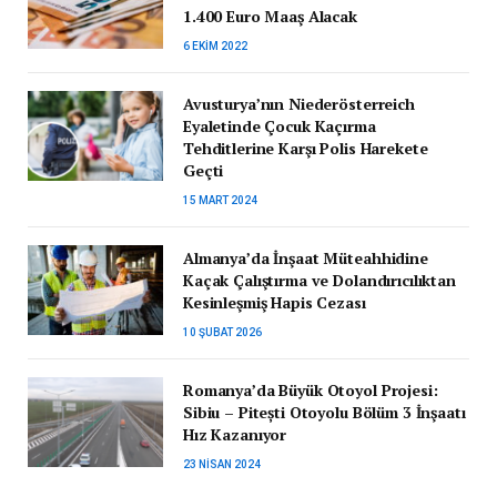
1.400 Euro Maaş Alacak
6 EKIM 2022
Avusturya’nın Niederösterreich
Eyaletinde Çocuk Kaçırma
Tehditlerine Karşı Polis Harekete
Geçti
15 MART 2024
Almanya’da İnşaat Müteahhidine
Kaçak Çalıştırma ve Dolandırıcılıktan
Kesinleşmiş Hapis Cezası
10 ŞUBAT 2026
Romanya’da Büyük Otoyol Projesi:
Sibiu – Pitești Otoyolu Bölüm 3 İnşaatı
Hız Kazanıyor
23 NISAN 2024