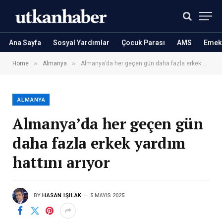
Ana Sayfa
Sosyal Yardımlar
Çocuk Parası
AMS
Emekl
»
»
Home
Almanya
Almanya’da her geçen gün daha fazla erkek yardım hattını arıyor
ALMANYA
Almanya’da her geçen gün
daha fazla erkek yardım
hattını arıyor
BY
HASAN IŞILAK
5 MAYIS 2025