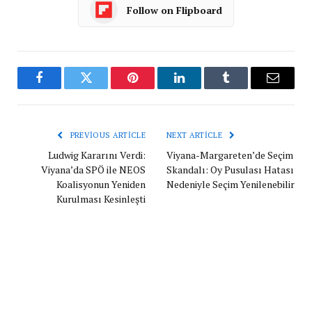
Follow on Flipboard
Facebook
Twitter
Pinterest
LinkedIn
Tumblr
Email
PREVIOUS ARTICLE
NEXT ARTICLE
Ludwig Kararını Verdi:
Viyana-Margareten’de Seçim
Viyana’da SPÖ ile NEOS
Skandalı: Oy Pusulası Hatası
Koalisyonun Yeniden
Nedeniyle Seçim Yenilenebilir
Kurulması Kesinleşti