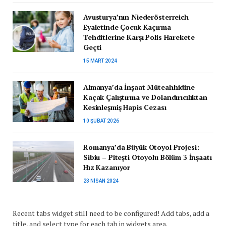
Avusturya’nın Niederösterreich
Eyaletinde Çocuk Kaçırma
Tehditlerine Karşı Polis Harekete
Geçti
15 MART 2024
Almanya’da İnşaat Müteahhidine
Kaçak Çalıştırma ve Dolandırıcılıktan
Kesinleşmiş Hapis Cezası
10 ŞUBAT 2026
Romanya’da Büyük Otoyol Projesi:
Sibiu – Pitești Otoyolu Bölüm 3 İnşaatı
Hız Kazanıyor
23 NISAN 2024
Recent tabs widget still need to be configured! Add tabs, add a
title, and select type for each tab in widgets area.