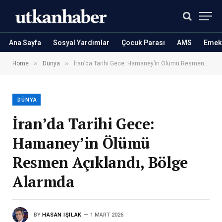
Ana Sayfa
Sosyal Yardımlar
Çocuk Parası
AMS
Emekl
»
»
Home
Dünya
İran’da Tarihi Gece: Hamaney’in Ölümü Resmen Açıklandı, Bölge Alarmda
DÜNYA
İran’da Tarihi Gece:
Hamaney’in Ölümü
Resmen Açıklandı, Bölge
Alarmda
BY
HASAN IŞILAK
1 MART 2026