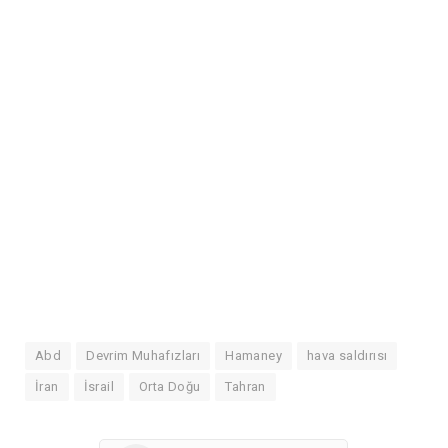
Abd
Devrim Muhafızları
Hamaney
hava saldırısı
İran
İsrail
Orta Doğu
Tahran