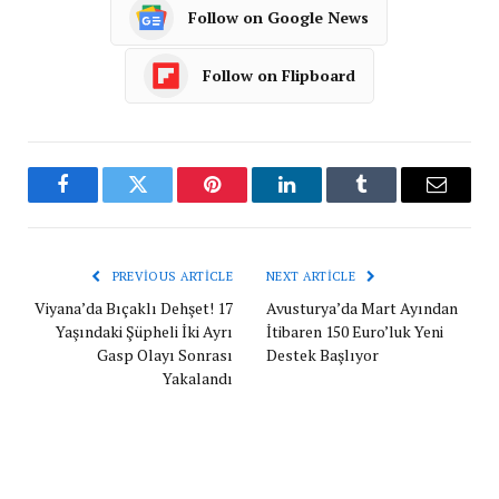
Follow on Google News
Follow on Flipboard
Facebook
Twitter
Pinterest
LinkedIn
Tumblr
Email
PREVIOUS ARTICLE
NEXT ARTICLE
Viyana’da Bıçaklı Dehşet! 17
Avusturya’da Mart Ayından
Yaşındaki Şüpheli İki Ayrı
İtibaren 150 Euro’luk Yeni
Gasp Olayı Sonrası
Destek Başlıyor
Yakalandı