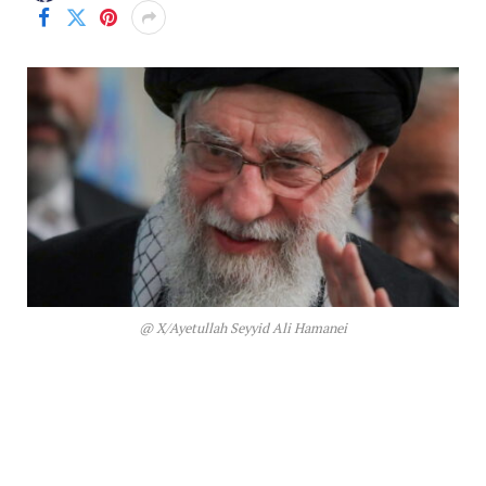
@ X/Ayetullah Seyyid Ali Hamanei