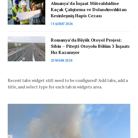
Almanya’da İnşaat Müteahhidine
Kaçak Çalıştırma ve Dolandırıcılıktan
Kesinleşmiş Hapis Cezası
10 ŞUBAT 2026
Romanya’da Büyük Otoyol Projesi:
Sibiu – Pitești Otoyolu Bölüm 3 İnşaatı
Hız Kazanıyor
23 NISAN 2024
Recent tabs widget still need to be configured! Add tabs, add a
title, and select type for each tab in widgets area.