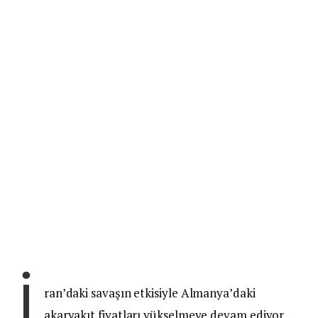
İ
ran’daki savaşın etkisiyle Almanya’daki
akaryakıt fiyatları yükselmeye devam ediyor.