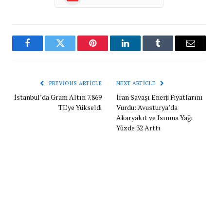
Facebook
Twitter
Pinterest
LinkedIn
Tumblr
Email
PREVIOUS ARTICLE
NEXT ARTICLE
İstanbul’da Gram Altın 7.869
İran Savaşı Enerji Fiyatlarını
TL’ye Yükseldi
Vurdu: Avusturya’da
Akaryakıt ve Isınma Yağı
Yüzde 32 Arttı