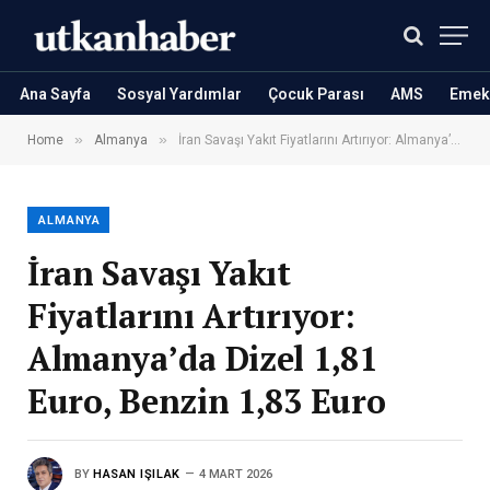
Ana Sayfa
Sosyal Yardımlar
Çocuk Parası
AMS
Emekl
»
»
Home
Almanya
İran Savaşı Yakıt Fiyatlarını Artırıyor: Almanya’da Dizel 1,81 Euro, Benzin 1,83 Euro
ALMANYA
İran Savaşı Yakıt
Fiyatlarını Artırıyor:
Almanya’da Dizel 1,81
Euro, Benzin 1,83 Euro
BY
HASAN IŞILAK
4 MART 2026