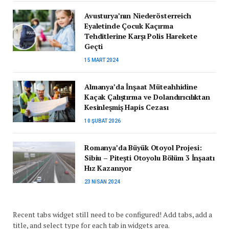
Avusturya’nın Niederösterreich
Eyaletinde Çocuk Kaçırma
Tehditlerine Karşı Polis Harekete
Geçti
15 MART 2024
Almanya’da İnşaat Müteahhidine
Kaçak Çalıştırma ve Dolandırıcılıktan
Kesinleşmiş Hapis Cezası
10 ŞUBAT 2026
Romanya’da Büyük Otoyol Projesi:
Sibiu – Pitești Otoyolu Bölüm 3 İnşaatı
Hız Kazanıyor
23 NISAN 2024
Recent tabs widget still need to be configured! Add tabs, add a
title, and select type for each tab in widgets area.