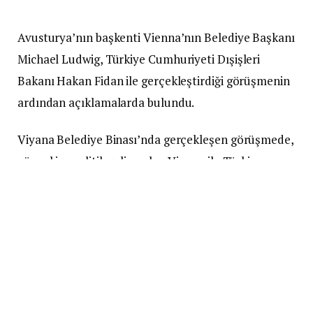
Avusturya’nın başkenti Vienna’nın Belediye Başkanı
Michael Ludwig, Türkiye Cumhuriyeti Dışişleri
Bakanı Hakan Fidan ile gerçekleştirdiği görüşmenin
ardından açıklamalarda bulundu.
Viyana Belediye Binası’nda gerçekleşen görüşmede,
güncel jeopolitik gelişmeler, Viyana ile Türkiye
arasındaki ilişkiler ve diyaloğun önemi ele alındı.
Belediye Başkanı Ludwig, Viyana’nın 40’tan fazla
uluslararası kuruluşa ev sahipliği yapan bir şehir
olarak, halklar arasında anlayış ve iş birliğini teşvik
eden önemli bir merkez olduğunu vurguladı.