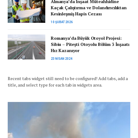
Almanya’da İnşaat Müteahhidine
Kaçak Çalıştırma ve Dolandırıcılıktan
Kesinleşmiş Hapis Cezası
10 ŞUBAT 2026
Romanya’da Büyük Otoyol Projesi:
Sibiu – Pitești Otoyolu Bölüm 3 İnşaatı
Hız Kazanıyor
23 NISAN 2024
Recent tabs widget still need to be configured! Add tabs, add a
title, and select type for each tab in widgets area.