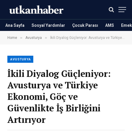
Ana Sayfa
Sosyal Yardımlar
Çocuk Parası
AMS
Emekl
»
»
Home
Avusturya
İkili Diyalog Güçleniyor: Avusturya ve Türkiye Ekonomi, Göç ve Güvenlikte İş Birliğini Artırıyor
AVUSTURYA
İkili Diyalog Güçleniyor:
Avusturya ve Türkiye
Ekonomi, Göç ve
Güvenlikte İş Birliğini
Artırıyor