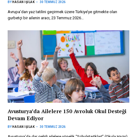
BY
HASAN IŞILAK
30 TEMMUZ 2026
Avrupa’dan yaz tatilini geçirmek üzere Türkiye’ye gitmekte olan
gurbetçi bir ailenin aracı, 23 Temmuz 2026…
Avusturya’da Ailelere 150 Avroluk Okul Desteği
Devam Ediyor
BY
HASAN IŞILAK
30 TEMMUZ 2026
Avusturya’da dar gelirli ailelere yönelik “Schulstartklar!” (Okula Hazır)