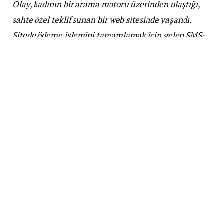
Olay, kadının bir arama motoru üzerinden ulaştığı,
sahte özel teklif sunan bir web sitesinde yaşandı.
Sitede ödeme işlemini tamamlamak için gelen SMS-
TAN kodunu onaylayan kadın, beklediği e-posta
onayı yerine yeni bir onay mesajı alınca şüphelendi.