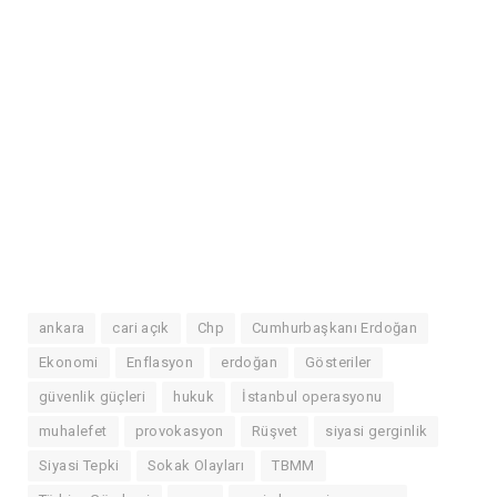
ankara
cari açık
Chp
Cumhurbaşkanı Erdoğan
Ekonomi
Enflasyon
erdoğan
Gösteriler
güvenlik güçleri
hukuk
İstanbul operasyonu
muhalefet
provokasyon
Rüşvet
siyasi gerginlik
Siyasi Tepki
Sokak Olayları
TBMM