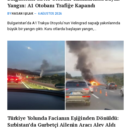
Yangın: A1 Otobanı Trafiğe Kapandı
BY
HASAN IŞILAK
6 AĞUSTOS 2026
Bulgaristan’da A1 Trakya Otoyolu’nun Velingrad sapağı yakınlarında
büyük bir yangın çıktı. Kuru otlarda başlayan yangın,…
Türkiye Yolunda Facianın Eşiğinden Dönüldü:
Sırbistan’da Gurbetçi Ailenin Aracı Alev Aldı