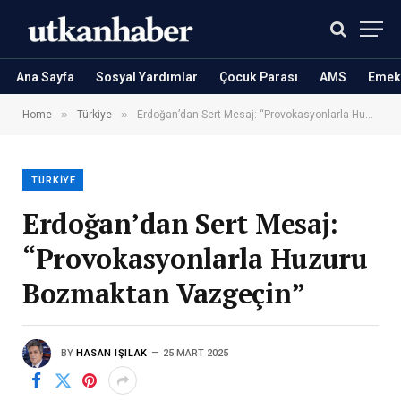
Ana Sayfa
Sosyal Yardımlar
Çocuk Parası
AMS
Emekl
»
»
Home
Türkiye
Erdoğan’dan Sert Mesaj: “Provokasyonlarla Huzuru Bozmaktan Vazgeçin”
TÜRKIYE
Erdoğan’dan Sert Mesaj:
“Provokasyonlarla Huzuru
Bozmaktan Vazgeçin”
BY
HASAN IŞILAK
25 MART 2025