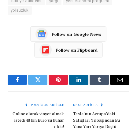
Türkiye Gündemi
yargı
yeni ekonomi programı
yolsuzluk
Follow on Google News
Follow on Flipboard
Facebook
Twitter
Pinterest
LinkedIn
Tumblr
Email
PREVIOUS ARTICLE
NEXT ARTICLE
Online olarak vinyet almak
Tesla’nın Avrupa’daki
istedi 48 bin Euro’su buhar
Satışları Yılbaşından Bu
oldu!
Yana Yarı Yarıya Düştü