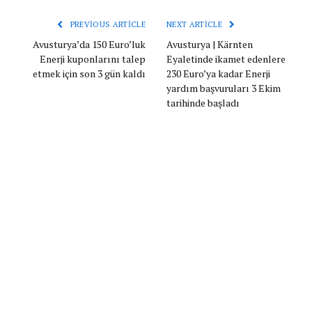
PREVIOUS ARTICLE
NEXT ARTICLE
Avusturya’da 150 Euro’luk
Avusturya | Kärnten
Enerji kuponlarını talep
Eyaletinde ikamet edenlere
etmek için son 3 gün kaldı
230 Euro’ya kadar Enerji
yardım başvuruları 3 Ekim
tarihinde başladı