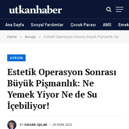
Ana Sayfa
Sosyal Yardımlar
Çocuk Parası
AMS
Emekl
»
»
Home
Avrupa
Estetik Operasyon Sonrası Büyük Pişmanlık: Ne Yemek Yiyor Ne de Su İçebiliyor!
AVRUPA
Estetik Operasyon Sonrası
Büyük Pişmanlık: Ne
Yemek Yiyor Ne de Su
İçebiliyor!
BY
HASAN IŞILAK
29 EKIM 2022