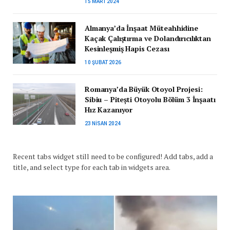
15 MART 2024
Almanya’da İnşaat Müteahhidine
Kaçak Çalıştırma ve Dolandırıcılıktan
Kesinleşmiş Hapis Cezası
10 ŞUBAT 2026
Romanya’da Büyük Otoyol Projesi:
Sibiu – Pitești Otoyolu Bölüm 3 İnşaatı
Hız Kazanıyor
23 NISAN 2024
Recent tabs widget still need to be configured! Add tabs, add a
title, and select type for each tab in widgets area.