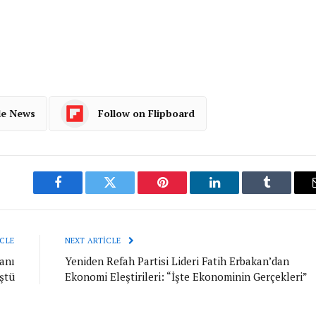
le News
Follow on Flipboard
Facebook
Twitter
Pinterest
LinkedIn
Tumblr
CLE
NEXT ARTICLE
kanı
Yeniden Refah Partisi Lideri Fatih Erbakan’dan
ştü
Ekonomi Eleştirileri: “İşte Ekonominin Gerçekleri”