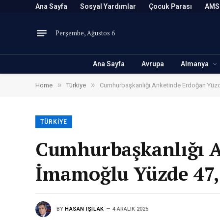
Ana Sayfa
Sosyal Yardımlar
Çocuk Parası
AMS
Perşembe, Ağustos 6
Ana Sayfa
Avrupa
Almanya
»
»
Home
Türkiye
Cumhurbaşkanlığı Anketinde Erdoğan Yüzde
TÜRKIYE
Cumhurbaşkanlığı A
İmamoğlu Yüzde 47,3
BY
HASAN IŞILAK
4 ARALIK 2025