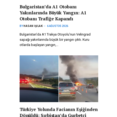
Bulgaristan’da A1 Otobanı
Yakınlarında Büyük Yangın: A1
Otobanı Trafiğe Kapandı
BY
HASAN IŞILAK
6 AĞUSTOS 2026
Bulgaristan’da A1 Trakya Otoyolu’nun Velingrad
sapağı yakınlarında büyük bir yangın çıktı. Kuru
otlarda başlayan yangın,…
Türkiye Yolunda Facianın Eşiğinden
Dönüldü: Sırbistan’da Gurbetçi