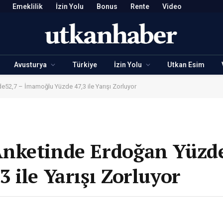
Emeklilik
İzin Yolu
Bonus
Rente
Video
Avusturya
Türkiye
İzin Yolu
Utkan Esim
52,7 – İmamoğlu Yüzde 47,3 ile Yarışı Zorluyor
nketinde Erdoğan Yüzde
 ile Yarışı Zorluyor