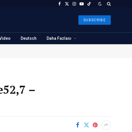
Facebook
X
Instagram
YouTube
TikTok
(Twitter)
SUBSCRIBE
Video
Deutsch
Daha Fazlası
52,7 –