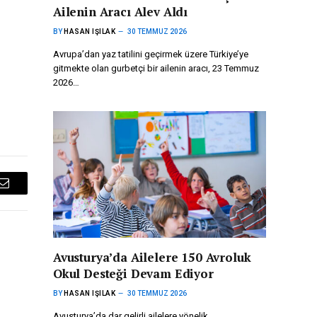
Ailenin Aracı Alev Aldı
BY
HASAN IŞILAK
30 TEMMUZ 2026
Avrupa’dan yaz tatilini geçirmek üzere Türkiye’ye
gitmekte olan gurbetçi bir ailenin aracı, 23 Temmuz
2026…
Email
Avusturya’da Ailelere 150 Avroluk
Okul Desteği Devam Ediyor
BY
HASAN IŞILAK
30 TEMMUZ 2026
Avusturya’da dar gelirli ailelere yönelik