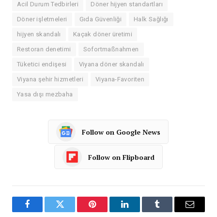
Acil Durum Tedbirleri
Döner hijyen standartları
Döner işletmeleri
Gıda Güvenliği
Halk Sağlığı
hijyen skandalı
Kaçak döner üretimi
Restoran denetimi
Sofortmaßnahmen
Tüketici endişesi
Viyana döner skandalı
Viyana şehir hizmetleri
Viyana-Favoriten
Yasa dışı mezbaha
Follow on Google News
Follow on Flipboard
Facebook
Twitter
Pinterest
LinkedIn
Tumblr
Email