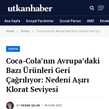
Ana Sayfa
Sosyal Yardımlar
Çocuk Parası
AMS
Emekl
»
»
Home
Dünya
Coca-Cola’nın Avrupa’daki Bazı Ürünleri Geri Çağrılıyor: Nedeni Aşırı Klorat Seviyesi
DÜNYA
Coca-Cola’nın Avrupa’daki
Bazı Ürünleri Geri
Çağrılıyor: Nedeni Aşırı
Klorat Seviyesi
BY
HASAN IŞILAK
28 OCAK 2025