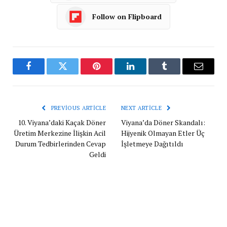
Follow on Flipboard
Facebook
Twitter
Pinterest
LinkedIn
Tumblr
Email
PREVIOUS ARTICLE
NEXT ARTICLE
10. Viyana’daki Kaçak Döner
Viyana’da Döner Skandalı:
Üretim Merkezine İlişkin Acil
Hijyenik Olmayan Etler Üç
Durum Tedbirlerinden Cevap
İşletmeye Dağıtıldı
Geldi