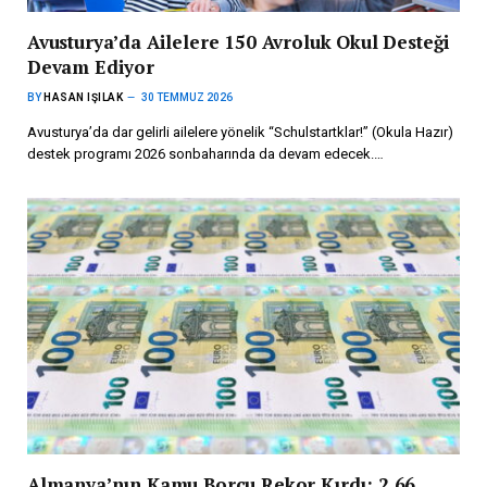
Avusturya’da Ailelere 150 Avroluk Okul Desteği
Devam Ediyor
BY
HASAN IŞILAK
30 TEMMUZ 2026
Avusturya’da dar gelirli ailelere yönelik “Schulstartklar!” (Okula Hazır)
destek programı 2026 sonbaharında da devam edecek.…
Almanya’nın Kamu Borcu Rekor Kırdı: 2,66