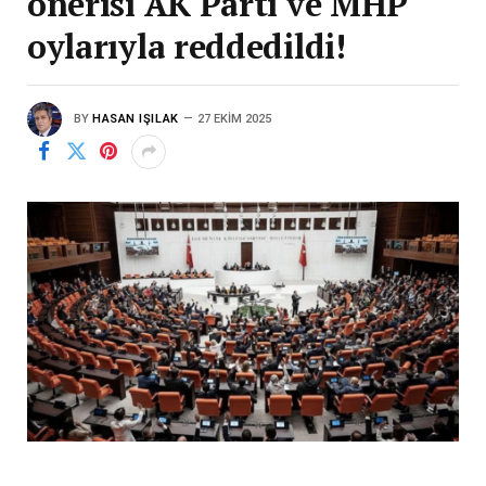
önerisi AK Parti ve MHP
oylarıyla reddedildi!
BY
HASAN IŞILAK
27 EKIM 2025