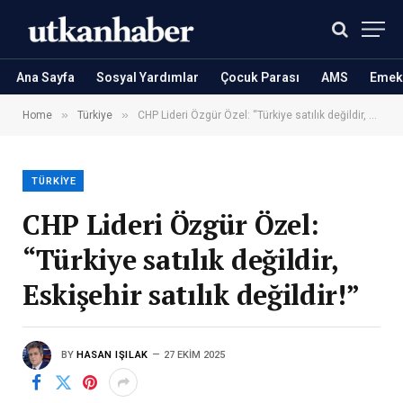
Ana Sayfa
Sosyal Yardımlar
Çocuk Parası
AMS
Emekl
»
»
Home
Türkiye
CHP Lideri Özgür Özel: “Türkiye satılık değildir, Eskişehir satılık değildir!”
TÜRKIYE
CHP Lideri Özgür Özel:
“Türkiye satılık değildir,
Eskişehir satılık değildir!”
BY
HASAN IŞILAK
27 EKIM 2025