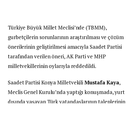
Türkiye Büyük Millet Meclisi’nde (TBMM),
gurbetçilerin sorunlarının araştırılması ve çözüm
önerilerinin geliştirilmesi amacıyla Saadet Partisi
tarafından verilen öneri, AK Parti ve MHP
milletvekillerinin oylarıyla reddedildi.
Saadet Partisi Konya Milletvekili
Mustafa Kaya
,
Meclis Genel Kurulu’nda yaptığı konuşmada, yurt
dışında yaşayan Türk vatandaşlarının taleplerinin
artık bir “rica” değil,
anayasanın devlete yüklediği
bir hak ve sorumluluk
çerçevesinde
değerlendirilmesi gerektiğini söyledi.