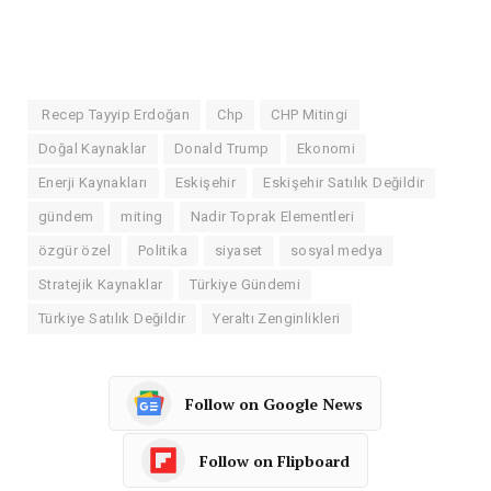
Recep Tayyip Erdoğan
Chp
CHP Mitingi
Doğal Kaynaklar
Donald Trump
Ekonomi
Enerji Kaynakları
Eskişehir
Eskişehir Satılık Değildir
gündem
miting
Nadir Toprak Elementleri
özgür özel
Politika
siyaset
sosyal medya
Stratejik Kaynaklar
Türkiye Gündemi
Türkiye Satılık Değildir
Yeraltı Zenginlikleri
Follow on Google News
Follow on Flipboard