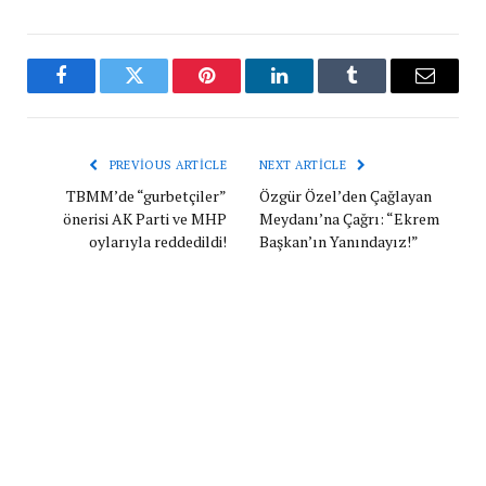
Facebook
Twitter
Pinterest
LinkedIn
Tumblr
Email
PREVIOUS ARTICLE
NEXT ARTICLE
TBMM’de “gurbetçiler”
Özgür Özel’den Çağlayan
önerisi AK Parti ve MHP
Meydanı’na Çağrı: “Ekrem
oylarıyla reddedildi!
Başkan’ın Yanındayız!”