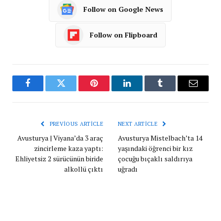
Follow on Google News
Follow on Flipboard
Facebook
Twitter
Pinterest
LinkedIn
Tumblr
Email
PREVIOUS ARTICLE
NEXT ARTICLE
Avusturya | Viyana’da 3 araç
Avusturya Mistelbach’ta 14
zincirleme kaza yaptı:
yaşındaki öğrenci bir kız
Ehliyetsiz 2 sürücünün biride
çocuğu bıçaklı saldırıya
alkollü çıktı
uğradı