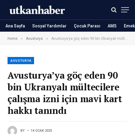
Ana Sayfa
Sosyal Yardımlar
Çocuk Parası
AMS
Emekl
»
»
Home
Avusturya
Avusturya’ya göç eden 90 bin Ukranyalı mültecilere çalışma izni için mavi kart hakkı tanındı
AVUSTURYA
Avusturya’ya göç eden 90
bin Ukranyalı mültecilere
çalışma izni için mavi kart
hakkı tanındı
BY
14 OCAK 2023