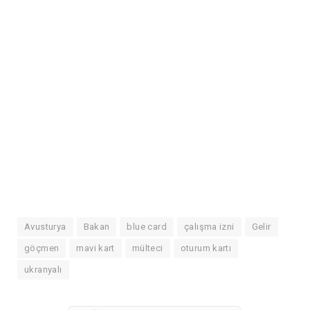
Avusturya
Bakan
blue card
çalışma izni
Gelir
göçmen
mavi kart
mülteci
oturum kartı
ukranyalı