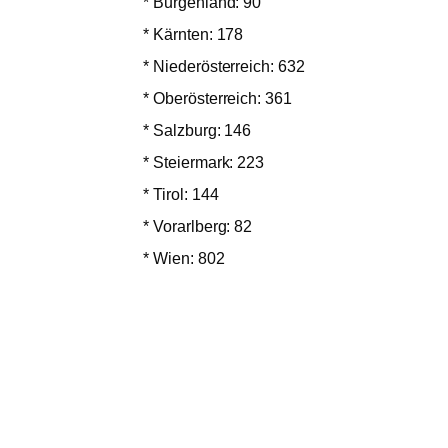
* Burgenland: 90
* Kärnten: 178
* Niederösterreich: 632
* Oberösterreich: 361
* Salzburg: 146
* Steiermark: 223
* Tirol: 144
* Vorarlberg: 82
* Wien: 802