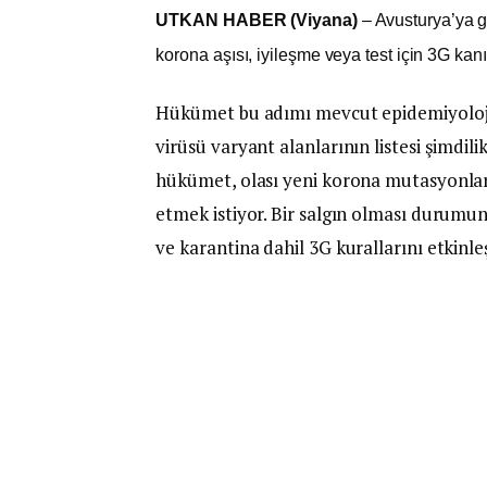
UTKAN HABER (Viyana)
– Avusturya’ya gi
korona aşısı, iyileşme veya test için 3G ka
Hükümet bu adımı mevcut epidemiyoloji
virüsü varyant alanlarının listesi şimdi
hükümet, olası yeni korona mutasyonlar
etmek istiyor. Bir salgın olması durumun
ve karantina dahil 3G kurallarını etkinleşt