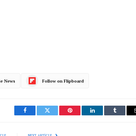
le News
Follow on Flipboard
Facebook
Twitter
Pinterest
LinkedIn
Tumblr
CLE
NEXT ARTICLE