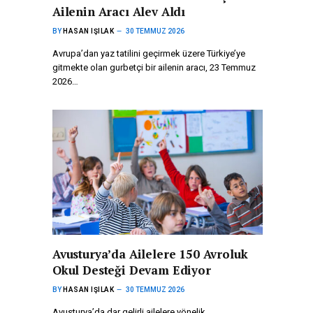
Ailenin Aracı Alev Aldı
BY
HASAN IŞILAK
30 TEMMUZ 2026
Avrupa’dan yaz tatilini geçirmek üzere Türkiye’ye
gitmekte olan gurbetçi bir ailenin aracı, 23 Temmuz
2026…
Avusturya’da Ailelere 150 Avroluk
Okul Desteği Devam Ediyor
BY
HASAN IŞILAK
30 TEMMUZ 2026
Avusturya’da dar gelirli ailelere yönelik