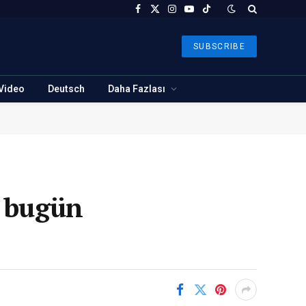
Facebook
X
Instagram
YouTube
TikTok
(Twitter)
SUBSCRIBE
Video
Deutsch
Daha Fazlası
ı bugün