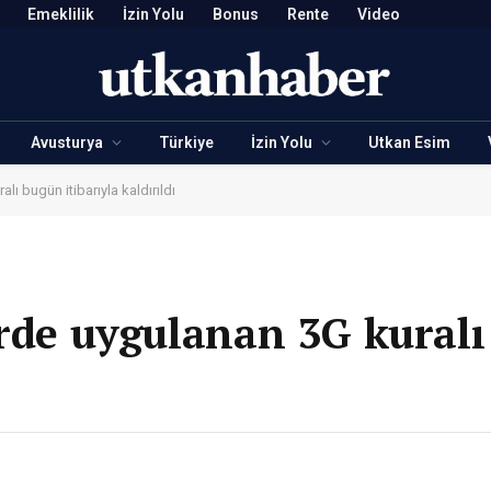
Emeklilik
İzin Yolu
Bonus
Rente
Video
Avusturya
Türkiye
İzin Yolu
Utkan Esim
lı bugün itibarıyla kaldırıldı
erde uygulanan 3G kural