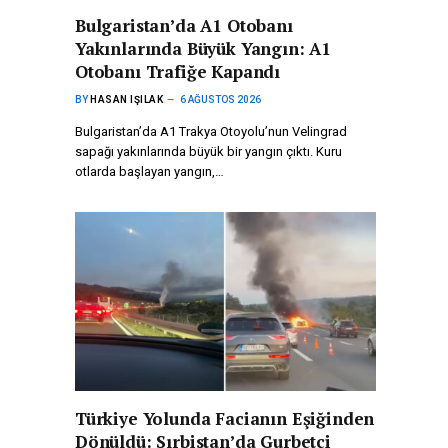
Bulgaristan’da A1 Otobanı
Yakınlarında Büyük Yangın: A1
Otobanı Trafiğe Kapandı
BY
HASAN IŞILAK
6 AĞUSTOS 2026
Bulgaristan’da A1 Trakya Otoyolu’nun Velingrad
sapağı yakınlarında büyük bir yangın çıktı. Kuru
otlarda başlayan yangın,…
Türkiye Yolunda Facianın Eşiğinden
Dönüldü: Sırbistan’da Gurbetçi