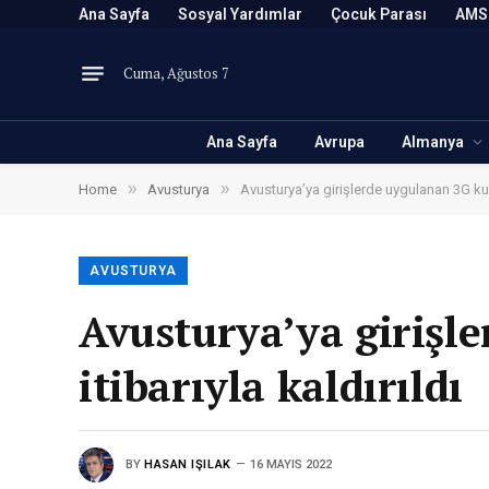
Ana Sayfa
Sosyal Yardımlar
Çocuk Parası
AMS
Cuma, Ağustos 7
Ana Sayfa
Avrupa
Almanya
»
»
Home
Avusturya
Avusturya’ya girişlerde uygulanan 3G kura
AVUSTURYA
Avusturya’ya girişl
itibarıyla kaldırıldı
BY
HASAN IŞILAK
16 MAYIS 2022