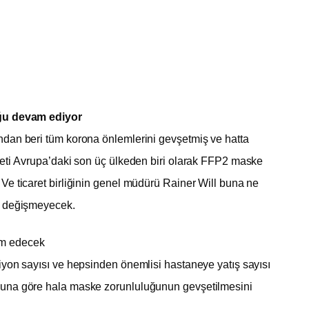
uğu devam ediyor
dan beri tüm korona önlemlerini gevşetmiş ve hatta
meti Avrupa’daki son üç ülkeden biri olarak FFP2 maske
e ticaret birliğinin genel müdürü Rainer Will buna ne
a değişmeyecek.
am edecek
iyon sayısı ve hepsinden önemlisi hastaneye yatış sayısı
buna göre hala maske zorunluluğunun gevşetilmesini