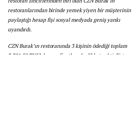
restoran zincirlerinden biri olan CZN Burak’ın
restoranlarından birinde yemek yiyen bir müşterinin
paylaştığı hesap fişi sosyal medyada geniş yankı
uyandırdı.
CZN Burak’ın restoranında 3 kişinin ödediği toplam
3.701,50 TL’lik hesap, fiyatlarıyla dikkat çekti. Fişte
yer alan detaylara göre, 3 kişilik tavuk şiş 1.950 TL,
bir meze tabağı 825 TL, cam şişe su 80 TL, ayran ise
170 TL olarak listelendi. Ayrıca hesaba yüzde 10’luk
bir servis ücreti de eklendi ve bu ücret 336,5 TL
olarak yansıtıldı.