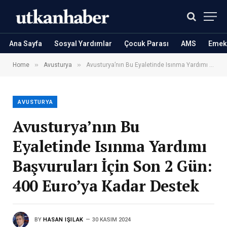
Ana Sayfa
Sosyal Yardımlar
Çocuk Parası
AMS
Emekl
»
»
Home
Avusturya
Avusturya’nın Bu Eyaletinde Isınma Yardımı Başvuruları İçin Son 2 Gün: 400 Euro’ya Kadar Destek
AVUSTURYA
Avusturya’nın Bu
Eyaletinde Isınma Yardımı
Başvuruları İçin Son 2 Gün:
400 Euro’ya Kadar Destek
BY
HASAN IŞILAK
30 KASIM 2024