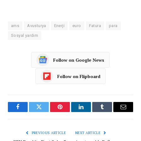
ams
Avusturya
Enerji
euro
Fatura
para
Sosyal yardım
Follow on Google News
Follow on Flipboard
Facebook
Twitter
Pinterest
LinkedIn
Tumblr
Email
PREVIOUS ARTICLE
NEXT ARTICLE