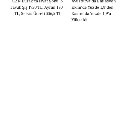
CZN Burak’ta Fiyat Şoku: 3
Avusturya’da Enflasyon
Tavuk Şiş 1950 TL, Ayran 170
Ekim’de Yüzde 1,8’den
TL, Servis Ücreti 336,5 TL!
Kasım’da Yüzde 1,9’a
Yükseldi